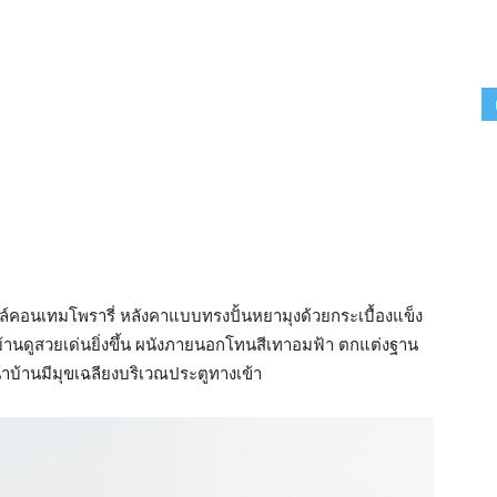
คอนเทมโพรารี่ หลังคาแบบทรงปั้นหยามุงด้วยกระเบื้องแข็ง
้านดูสวยเด่นยิ่งขึ้น ผนังภายนอกโทนสีเทาอมฟ้า ตกแต่งฐาน
าบ้านมีมุขเฉลียงบริเวณประตูทางเข้า