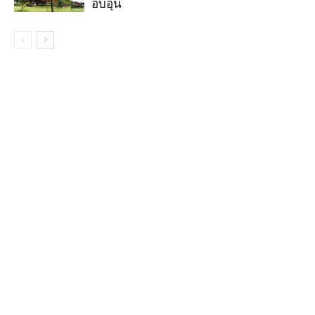
อบอุ่น