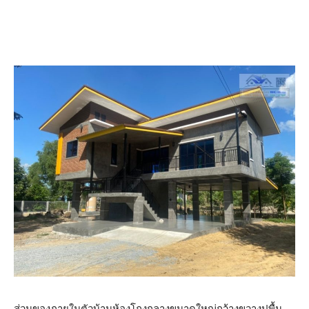
ส่วนของภายในตัวบ้านห้องโถงกลางขนาดใหญ่กว้างขวางปูพื้น