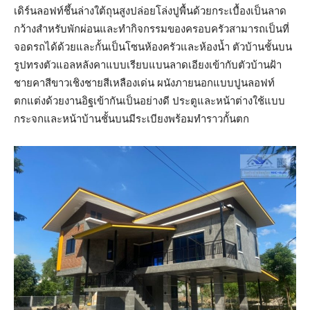
เดิร์นลอฟท์ชึ้นล่างใต้ถุนสูงปล่อยโล่งปูพื้นด้วยกระเบื้องเป็นลาด
กว้างสำหรับพักผ่อนและทำกิจกรรมของครอบครัวสามารถเป็นที่
จอดรถได้ด้วยและกั้นเป็นโซนห้องครัวและห้องน้ำ ตัวบ้านชั้นบน
รูปทรงตัวแอลหลังคาแบบเรียบแบนลาดเอียงเข้ากับตัวบ้านฝ้า
ชายคาสีขาวเชิงชายสีเหลืองเด่น ผนังภายนอกแบบปูนลอฟท์
ตกแต่งด้วยงานอิฐเข้ากันเป็นอย่างดี ประตูและหน้าต่างใช้แบบ
กระจกและหน้าบ้านชั้นบนมีระเบียงพร้อมทำราวกั้นตก