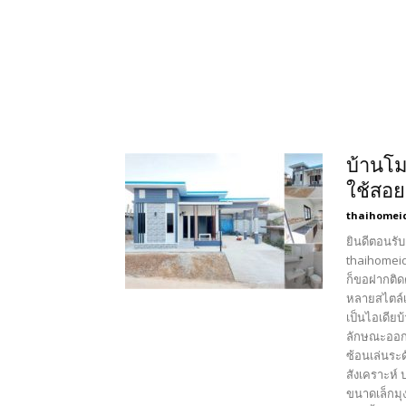
บ้านโมเ
ใช้สอย
thaihomei
ยินดีตอนรับ
thaihomeid
ก็ขอฝากติด
หลายสไตล์เ
เป็นไอเดีย
ลักษณะออกแ
ซ้อนเล่นระ
สังเคราะห์ 
ขนาดเล็กมุ