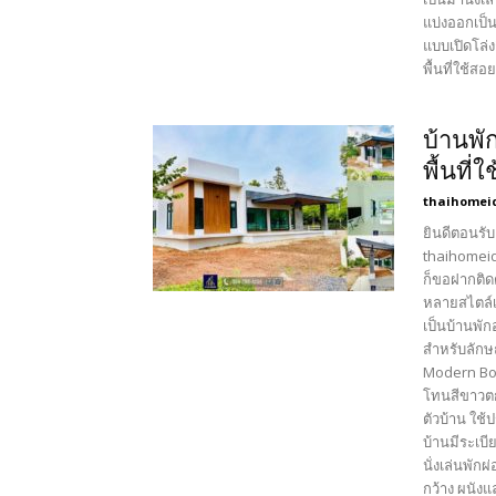
แบ่งออกเป็
แบบเปิดโล่
พื้นที่ใช้
บ้านพั
พื้นที
thaihomei
ยินดีตอนรับ
thaihomeid
ก็ขอฝากติด
หลายสไตล์เ
เป็นบ้านพั
สำหรับลักษ
Modern Box
โทนสีขาวตก
ตัวบ้าน ใช
บ้านมีระเบี
นั่งเล่นพั
กว้าง ผนัง