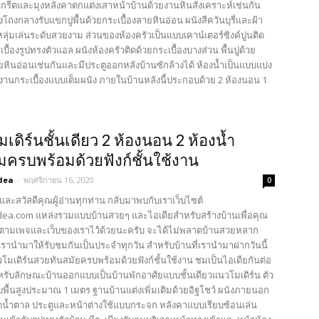
นกรีตและมุงหลังคาตกแต่งเสาหน้าบ้านด้วยงานหินสังเคราะห์เช่นกัน
โถงกลางรับแขกปูพื้นด้วยกระเบื้องลายหินอ่อน ผนังสีควันบุรี่และฝ้า
ุ่มเล่นระดับสวยงาม ส่วนของห้องครัวเป็นแบบเคาน์เตอร์ซิงค์ปูนติด
บื้องรูปทรงตัวแอล ผนังห้องครัวติดด้วยกระเบื้องบางส่วน พื้นปูด้วย
ยหินอ่อนเช่นกันและมีประตูออกหลังบ้านซักล้างได้ ห้องน้ำเป็นแบบแบ่ง
งานกระเบื้องแบบเต็มผนัง ภายในบ้านหลังนี้ประกอบด้วย 2 ห้องนอน 1
เดิร์นชั้นเดียว 2 ห้องนอน 2 ห้องน้ำ
ครบพร้อมด้วยฟังก์ชั้นใช้งาน
dea
-
พฤศจิกายน 16, 2020
0
และสวัสดีคุณผู้อ่านทุกท่าน กลับมาพบกับเราเว็บไซต์
ea.com แหล่งรวมแบบบ้านสวยๆ และไอเดียสำหรับสร้างบ้านเพื่อคุณ
ตามเพจและเว็บของเราไว้ด้วยนะครับ จะได้ไม่พลาดบ้านสวยหลาก
รานำมาให้รับชมกันเป็นประจำทุกวัน สำหรับบ้านที่เรานำมาฝากวันนี้
โมเดิร์นสวยทันสมัยครบพร้อมด้วยฟังก์ชั้นใช้งาน ชมเป็นไอเดียกันต่อ
หรับลักษณะบ้านออกแบบเป็นบ้านพักอาศ้ยแบบชั้นเดียวแนวโมเดิร์น ตัว
พื้นสูงประมาณ 1 เมตร ฐานบ้านแต่งเพิ่มเติมด้วยอิฐโชว์ ผนังภายนอก
ดน้ำตาล ประตูและหน้าต่างใช้แบบกระจก หลังคาแบบเรียบซ้อนเล่น