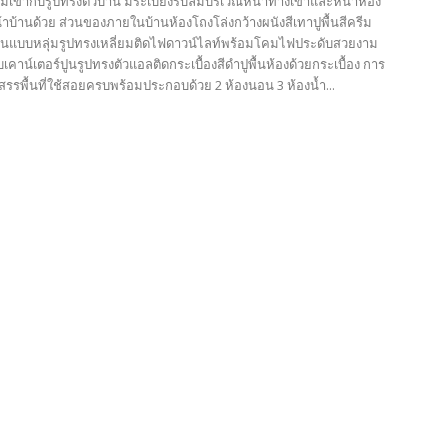
มเข้ากับรูปทรงตัวบ้าน มีระเบียงรับลมบริเวณหน้าทางเข้าและหน้าห้อง
บ้านด้วย ส่วนของภายในบ้านห้องโถงโล่งกว้างผนังสีเทาปูพื้นสีครีม
นแบบหลุ่มรูปทรงเหลี่ยมติดไฟดาวน์ไลท์พร้อมโคมไฟประดับสวยงาม
เคาน์เตอร์ปูนรูปทรงตัวแอลติดกระเบื้องสีดำปูพื้นห้องด้วยกระเบื้อง การ
รรพื้นที่ใช้สอยครบพร้อมประกอบด้วย 2 ห้องนอน 3 ห้องน้ำ...