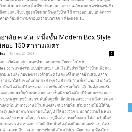
นโซนนั่งเล่นรับแขก พื้นที่รับประทานอาหาร และโซนของเคาร์เตอร์ครัว
งถึงกัน และมีประตูออกโซนซักล้างหลังบ้านได้ การออกแบบเป็นจัดสรร
สอยครบพร้อมสำหรับครอบครัวขนาดเล็ก 1 ห้องนอน 1...
กอาศัย ค.ส.ล. หนึ่งชั้น Modern Box Style
่ใช้สอย 150 ตารางเมตร
dea
-
สิงหาคม 20, 2023
0
และสวัสดีคุณผู้อ่านทุกท่าน กลับมาพบกับเราเว็บไซต์
ea.com แหล่งรวมแบบบ้านสวยๆ และไอเดียสำหรับสร้างบ้านเพื่อคุณ
ตามเพจและเว็บของเราไว้ด้วยนะครับ จะได้ไม่พลาดบ้านสวยหลาก
รานำมาให้รับชมกันเป็นประจำทุกวัน สำหรับบ้านที่เรานำมาฝากวันนี้
กอาศัยสไตล์โมเดิร์นทรงกล่องสวยทันสมัย ชมเป็นไอเดียกันต่อเลยครับ
ณะออกแบบเป็นบ้านพักอาศัยแบบชั้นเดียวสไตล์โมเดิร์นแบบทรงกล่อง
 Style ฐานตัวบ้านยกระดับพื้นสูงขึ้นเล็กน้อยพอสวยงาม ผนังภายนอก
แต่งเพิ่มเติมด้วยงานไม้ระแนงและผนังลายหินเสริมความมีมินิให้กับ
้ประตูและหน้าต่างกระจกบานใหญ่ทำให้มองวิวภายนอกตัวบ้านได้ หน้า
ยงมุงหลังคาขนาดใหญ่กว้างขวางปูพื้นด้วยกระเบื้องลายไม้สำพรับพื้นที่
กผ่อนชมสวน ส่วนของภายในตัวบ้านนั้นห้องโถงพักผ่อนและรับแขกโล่ง
และฝ้าเพดานสีขาวสะอาดตาพร้อมติดโคมไฟประดับสวยงาม ห้องโถง