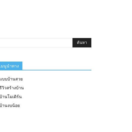
เมนูนำทาง
แบบบ้านสวย
รีวิวสร้างบ้าน
บ้านโมเดิร์น
บ้านงบน้อย