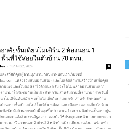
กอาศัยชั้นเดียวโมเดิร์น 2 ห้องนอน 1
 พื้นที่ใช้สอยในตัวบ้าน 70 ตรม.
dea
-
มีนาคม 22, 2024
0
และสวัสดีคุณผู้อ่านทุกท่าน กลับมาพบกับเราเว็บไซต์
ea.com แหล่งรวมแบบบ้านสวยๆ และไอเดียสำหรับสร้างบ้านเพื่อคุณ
ตามเพจและเว็บของเราไว้ด้วยนะครับ จะได้ไม่พลาดบ้านสวยหลาก
รานำมาให้รับชมกันเป็นประจำทุกวัน สำหรับบ้านที่เรานำมาฝากวันนี้
แนวโมเดิร์นทันสมัย ชมเป็นไอเดียกันต่อเลยครับ สำหรับลักษณะบ้าน
บ้านแบบชั้นเดียวสไตล์โมเดิร์น หลังคาแบบเพิงแหงนลาดเอียงไปด้าน
เมทัลชีท ตัวบ้านยกระดับพื้นสูงขึ้นประมาณ 1 เมตร ผนังบ้านเป็นแบบปูน
้ยและตกแต่งด้วยงานอิฐสวยงามลงตัว ใช้ประตูและหน้าต่างแบบกระจก
มารถมองวิวภายนอกตัวบ้านได้ หน้าบ้านมีระเบียงมุงหลังคาพร้อมทำ
งเล่นพกัผ่อนด้วย ส่วนของภายในตัวบ้านเป็นมีห้องโถงกลางขนาดใหญ่และ