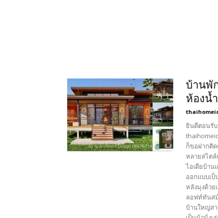
บ้านพั
ห้องน้ำ
thaihomei
ยินดีตอนรับ
thaihomeid
ก็ขอฝากติด
หลายสไตล์เ
ไอเดียบ้าน
ออกแบบเป็น
หลังมุงด้วย
ลอฟท์ทันสม
บ้านใหญ่สา
เป็นม้านั่