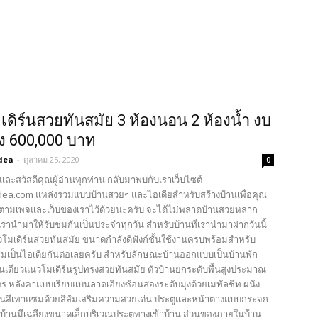
เดิร์นสวยทันสมัย 3 ห้องนอน 2 ห้องน้ำ งบ
าง 600,000 บาท
dea
-
ตุลาคม 25, 2020
0
และสวัสดีคุณผู้อ่านทุกท่าน กลับมาพบกับเราเว็บไซต์
ea.com แหล่งรวมแบบบ้านสวยๆ และไอเดียสำหรับสร้างบ้านเพื่อคุณ
ตามเพจและเว็บของเราไว้ด้วยนะครับ จะได้ไม่พลาดบ้านสวยหลาก
รานำมาให้รับชมกันเป็นประจำทุกวัน สำหรับบ้านที่เรานำมาฝากวันนี้
วโมเดิร์นสวยทันสมัย ขนาดกำลังดีฟังก์ชั้นใช้งานครบพร้อมสำหรับ
มเป็นไอเดียกันต่อเลยครับ สำหรับลักษณะบ้านออกแบบเป็นบ้านพัก
้นเดียวแนวโมเดิร์นรูปทรงสวยทันสมัย ตัวบ้านยกระดับพื้นสูงประมาณ
ตร หลังคาแบบเรียบแบนลาดเอียงซ้อนสองระดับมุงด้วยเมทัลชีท ผนัง
สีเทาแซมด้วยสีส้มเสริมความสวยเด่น ประตูและหน้าต่างแบบกระจก
น้าบ้านมีเฉลียงขนาดเล็กบริเวณประตูทางเข้าบ้าน ส่วนของภายในบ้าน