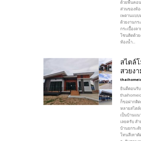
ด้วยพื้นคอ
ส่วนของห้อง
เพดานแบบหล
ด้วยงานกระเ
กระเบื้องลา
โซนติดด้วย
ห้องน้ำ...
สไตล์โม
สวยงาม
thaihomei
ยินดีตอนรับ
thaihomeid
ก็ขอฝากติด
หลายสไตล์เ
เป็นบ้านแนว
เลยครับ สำ
บ้านยกระดับ
โทนสีเทาตั