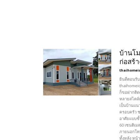
บ้านโม
ก่อสร้
thaihomei
ยินดีตอนรับ
thaihomeid
ก็ขอฝากติด
หลายสไตล์เ
เป็นบ้านแน
ครอบครัว ช
อาศัยแบบชั
60 เซนติเม
ภายนอกโทน
ทั้งหลัง ห