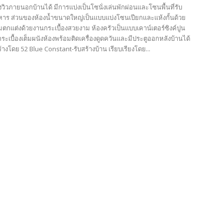
วภายนอกบ้านได้ มีการแบ่งเป็นโซนั่งเล่นพักผ่อนและโซนพื้นที่รับ
ร ส่วนของห้องน้ำขนาดใหญ่เป็นแบบแบ่งโซนเปียกและแห้งกั้นด้วย
ตกแต่งด้วยงานกระเบื้องสวยงาม ห้องครัวเป็นแบบเคาน์เตอร์ซิงค์ปูน
ระเบื้องเต็มผนังห้องพร้อมติดเครื่องดูดควันและมีประตูออกหลังบ้านได้
างโดย 52 Blue Constant-รับสร้างบ้าน เรียบเรียงโดย...