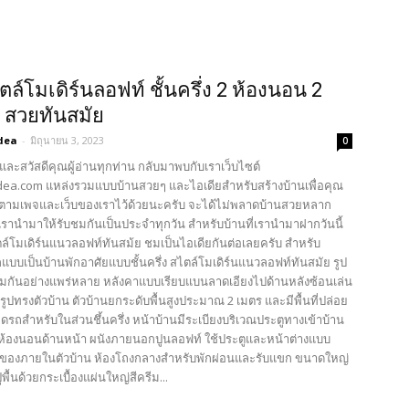
ตล์โมเดิร์นลอฟท์ ชั้นครึ่ง 2 ห้องนอน 2
ำ สวยทันสมัย
dea
-
มิถุนายน 3, 2023
0
และสวัสดีคุณผู้อ่านทุกท่าน กลับมาพบกับเราเว็บไซต์
ea.com แหล่งรวมแบบบ้านสวยๆ และไอเดียสำหรับสร้างบ้านเพื่อคุณ
ตามเพจและเว็บของเราไว้ด้วยนะครับ จะได้ไม่พลาดบ้านสวยหลาก
รานำมาให้รับชมกันเป็นประจำทุกวัน สำหรับบ้านที่เรานำมาฝากวันนี้
ตล์โมเดิร์นแนวลอฟท์ทันสม้ย ชมเป็นไอเดียกันต่อเลยครับ สำหรับ
บบเป็นบ้านพักอาศัยแบบชั้นครึ่ง สไตล์โมเดิร์นแนวลอฟท์ทันสมัย รูป
กันอย่างแพร่หลาย หลังคาแบบเรียบแบนลาดเอียงไปด้านหลังซ้อนเล่น
บรูปทรงตัวบ้าน ตัวบ้านยกระดับพื้นสูงประมาณ 2 เมตร และมีพื้นที่ปล่อย
จอดรถสำหรับในส่วนชึ้นครึ่ง หน้าบ้านมีระเบียงบริเวณประตูทางเข้าบ้าน
ห้องนอนด้านหน้า ผนังภายนอกปูนลอฟท์ ใช้ประตูและหน้าต่างแบบ
ของภายในตัวบ้าน ห้องโถงกลางสำหรับพักผ่อนและรับแขก ขนาดใหญ่
พื้นด้วยกระเบื้องแผ่นใหญ่สีครีม...