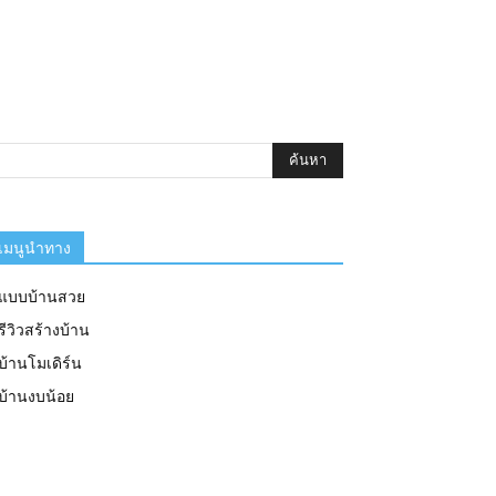
เมนูนำทาง
แบบบ้านสวย
รีวิวสร้างบ้าน
บ้านโมเดิร์น
บ้านงบน้อย