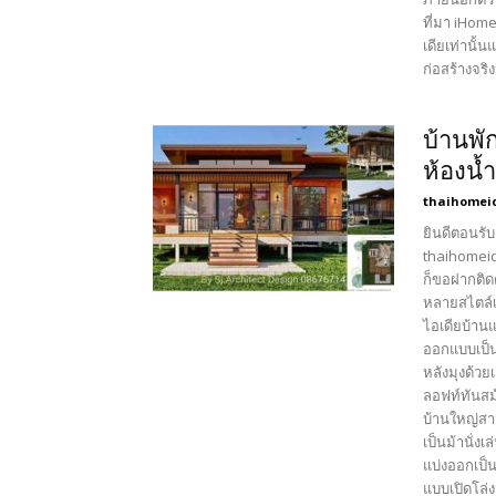
ที่มา iHome
เดียเท่านั
ก่อสร้างจริง
บ้านพั
ห้องน้ำ
thaihomei
ยินดีตอนรับ
thaihomeid
ก็ขอฝากติด
หลายสไตล์เ
ไอเดียบ้าน
ออกแบบเป็น
หลังมุงด้วย
ลอฟท์ทันสม
บ้านใหญ่สา
เป็นม้านั่
แบ่งออกเป็
แบบเปิดโล่