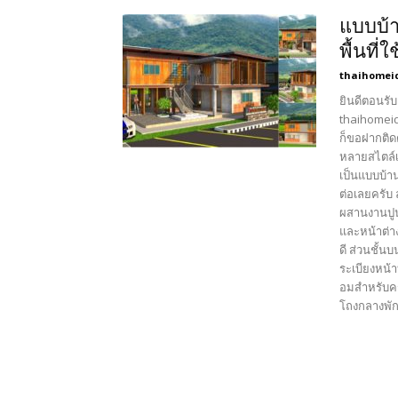
แบบบ้า
พื้นที่
thaihomei
ยินดีตอนรับ
thaihomeid
ก็ขอฝากติด
หลายสไตล์เ
เป็นแบบบ้าน
ต่อเลยครับ
ผสานงานปูนแ
และหน้าต่า
ดี ส่วนชั้น
ระเบียงหน้
อมสำหรับครอ
โถงกลางพักผ