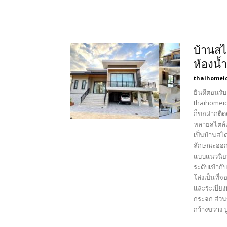
บ้านสไ
ห้องน้
thaihomei
ยินดีตอนรับ
thaihomeid
ก็ขอฝากติด
หลายสไตล์เ
เป็นบ้านสไ
ลักษณะออกแ
แบบแนวนิยม
ระดับเข้ากั
โล่งเป็นที่
และระเบียง
กระจก ส่วน
กว้างขวาง ปู