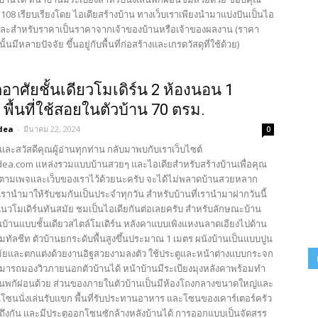
108 เรียบเรียงโดย ไอเดียสร้างบ้าน ทางเว็บเราเพียงนำมาแบ่งปันเป็นไอ
้นและสำหรับราคาเป็นราคาจากเจ้าของบ้านหรือเจ้าของผลงาน (ราคา
นั้นมีหลายปัจจัย ขึ้นอยู่กับพื้นที่ก่อสร้างและเกรดวัสดุที่ใช้ด้วย)
กอาศัยชั้นเดียวโมเดิร์น 2 ห้องนอน 1
 พื้นที่ใช้สอยในตัวบ้าน 70 ตรม.
dea
-
มีนาคม 22, 2024
0
และสวัสดีคุณผู้อ่านทุกท่าน กลับมาพบกับเราเว็บไซต์
ea.com แหล่งรวมแบบบ้านสวยๆ และไอเดียสำหรับสร้างบ้านเพื่อคุณ
ตามเพจและเว็บของเราไว้ด้วยนะครับ จะได้ไม่พลาดบ้านสวยหลาก
รานำมาให้รับชมกันเป็นประจำทุกวัน สำหรับบ้านที่เรานำมาฝากวันนี้
แนวโมเดิร์นทันสมัย ชมเป็นไอเดียกันต่อเลยครับ สำหรับลักษณะบ้าน
บ้านแบบชั้นเดียวสไตล์โมเดิร์น หลังคาแบบเพิงแหงนลาดเอียงไปด้าน
เมทัลชีท ตัวบ้านยกระดับพื้นสูงขึ้นประมาณ 1 เมตร ผนังบ้านเป็นแบบปูน
้ยและตกแต่งด้วยงานอิฐสวยงามลงตัว ใช้ประตูและหน้าต่างแบบกระจก
มารถมองวิวภายนอกตัวบ้านได้ หน้าบ้านมีระเบียงมุงหลังคาพร้อมทำ
งเล่นพกัผ่อนด้วย ส่วนของภายในตัวบ้านเป็นมีห้องโถงกลางขนาดใหญ่และ
นโซนนั่งเล่นรับแขก พื้นที่รับประทานอาหาร และโซนของเคาร์เตอร์ครัว
งถึงกัน และมีประตูออกโซนซักล้างหลังบ้านได้ การออกแบบเป็นจัดสรร