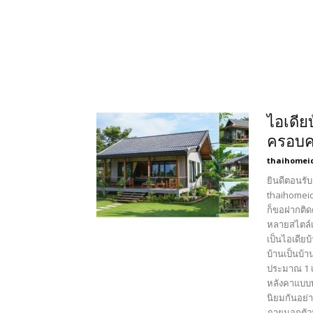
ไอเดีย
ครอบค
thaihomei
ยินดีตอนรับ
thaihomeid
ก็ขอฝากติด
หลายสไตล์เ
เป็นไอเดีย
บ้านเป็นบ้า
ประมาณ 1 เ
หลังคาแบบท
นิยมกันอย่
ภายนอกตัวบ