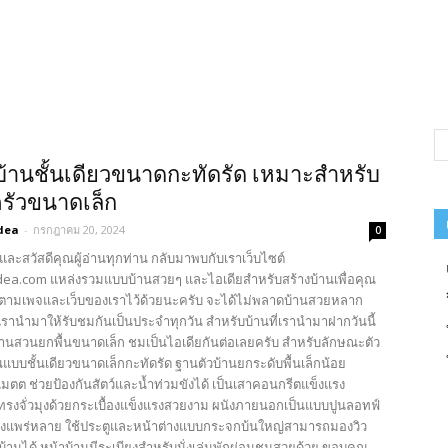
บ้านชั้นเดียวขนาดกะทัดรัด เหมาะสำหรับ
รัวขนาดเล็ก
dea
-
กรกฎาคม 20, 2024
0
และสวัสดีคุณผู้อ่านทุกท่าน กลับมาพบกับเราเว็บไซต์
ea.com แหล่งรวมแบบบ้านสวยๆ และไอเดียสำหรับสร้างบ้านเพื่อคุณ
ตามเพจและเว็บของเราไว้ด้วยนะครับ จะได้ไม่พลาดบ้านสวยหลาก
รานำมาให้รับชมกันเป็นประจำทุกวัน สำหรับบ้านที่เรานำมาฝากวันนี้
บ้านสวนยกพื้นขนาดเล็ก ชมเป็นไอเดียกันต่อเลยครับ สำหรับลักษณะตัว
นแบบชั้นเดียวขนาดเล็กกะทัดรัด ฐานตัวบ้านยกระดับพื้นเล็กน้อย
มตต ช่วยป้องกันสัตว์และน้ำท่วมขังได้ เป็นเสาคอนกรีตแข็งแรง
รงจั่วมุงด้วยกระเบื้องแข็งแรงสวยงาม ผนังภายนอกเป็นแบบปูนลอทฟ์
างแพร่หลาย ใช้ประตูและหน้าต่างแบบกระจกบ้นใหญ่สามารถมองวิว
้านได้ หน้าบ้านมีระเบียงสำหรับนั่งเล่นพักผ่อนชมสวยด้วย ขอบคุณ