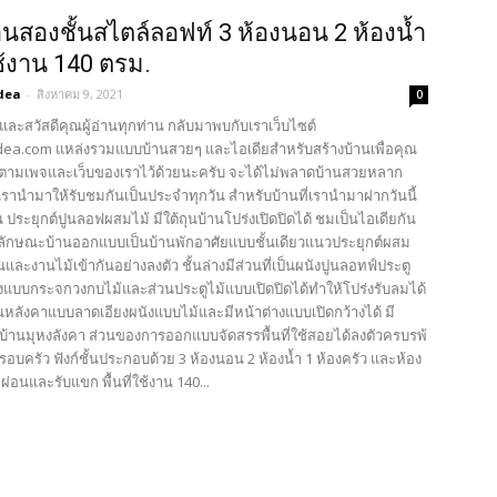
นสองชั้นสไตล์ลอฟท์ 3 ห้องนอน 2 ห้องน้ำ
ใช้งาน 140 ตรม.
dea
-
สิงหาคม 9, 2021
0
และสวัสดีคุณผู้อ่านทุกท่าน กลับมาพบกับเราเว็บไซต์
ea.com แหล่งรวมแบบบ้านสวยๆ และไอเดียสำหรับสร้างบ้านเพื่อคุณ
ตามเพจและเว็บของเราไว้ด้วยนะครับ จะได้ไม่พลาดบ้านสวยหลาก
รานำมาให้รับชมกันเป็นประจำทุกวัน สำหรับบ้านที่เรานำมาฝากวันนี้
 ประยุกต์ปูนลอฟผสมไม้ มีใต้ถุนบ้านโปร่งเปิดปิดได้ ชมเป็นไอเดียกัน
 ลักษณะบ้านออกแบบเป็นบ้านพักอาศัยแบบชั้นเดียวแนวประยุกต์ผสม
ละงานไม้เข้ากันอย่างลงตัว ชั้นล่างมีส่วนที่เป็นผนังปูนลอทฟ์ประตู
งแบบกระจกวงกบไม้และส่วนประตูไม้แบบเปิดปิดได้ทำให้โปร่งรับลมได้
บนหลังคาแบบลาดเอียงผนังแบบไม้และมีหน้าต่างแบบเปิดกว้างได้ มี
าบ้านมุหงลังคา ส่วนของการออกแบบจัดสรรพื้นที่ใช้สอยได้ลงตัวครบรพ้
บครัว ฟังก์ชั้นประกอบด้วย 3 ห้องนอน 2 ห้องน้ำ 1 ห้องครัว และห้อง
่อนและรับแขก พื้นที่ใช้งาน 140...