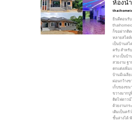
ห้องน้ำ
thaihomei
ยินดีตอนรับ
thaihomeid
ก็ขอฝากติด
หลายสไตล์เ
เป็นบ้านสไ
ครับ สำหรั
ล่าง เป็นบ
สวยงาม ฐาน
ตกแต่งเพิ่ม
บ้านมีเฉลีย
ผ่อนกว้างขวา
เก็บของขน
ขวางมากปูพ
ติดไฟดาวน์
ด้วยงานกระเ
เติมเป็นคร
ชั้นล่างได้