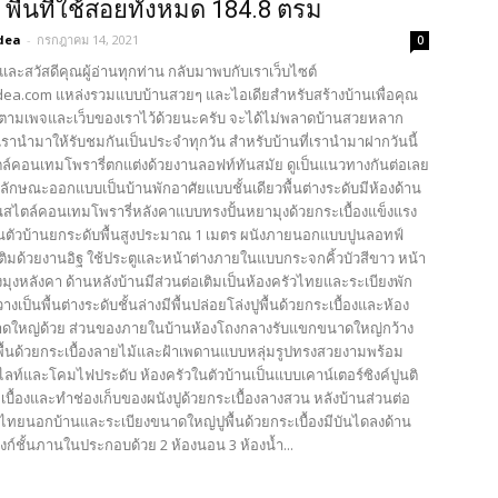
 พื้นที่ใช้สอยทั้งหมด 184.8 ตรม
dea
-
กรกฎาคม 14, 2021
0
และสวัสดีคุณผู้อ่านทุกท่าน กลับมาพบกับเราเว็บไซต์
ea.com แหล่งรวมแบบบ้านสวยๆ และไอเดียสำหรับสร้างบ้านเพื่อคุณ
ตามเพจและเว็บของเราไว้ด้วยนะครับ จะได้ไม่พลาดบ้านสวยหลาก
รานำมาให้รับชมกันเป็นประจำทุกวัน สำหรับบ้านที่เรานำมาฝากวันนี้
ตล์คอนเทมโพรารี่ตกแต่งด้วยงานลอฟท์ทันสมัย ดูเป็นแนวทางกันต่อเลย
บลักษณะออกแบบเป็นบ้านพักอาศัยแบบชั้นเดียวพื้นต่างระดับมีห้องด้าน
้านสไตล์คอนเทมโพรารี่หลังคาแบบทรงปั้นหยามุงด้วยกระเบื้องแข็งแรง
ตัวบ้านยกระดับพื้นสูงประมาณ 1 เมตร ผนังภายนอกแบบปูนลอทฟ์
เติมด้วยงานอิฐ ใช้ประตูและหน้าต่างภายในแบบกระจกคิ้วบัวสีขาว หน้า
งมุงหลังคา ด้านหลังบ้านมีส่วนต่อเติมเป็นห้องครัวไทยและระเบียงพัก
งเป็นพื้นต่างระดับชั้นล่างมีพื้นปล่อยโล่งปูพื้นด้วยกระเบื้องและห้อง
าดใหญ่ด้วย ส่วนของภายในบ้านห้องโถงกลางรับแขกขนาดใหญ่กว้าง
ื้นด้วยกระเบื้องลายไม้และฝ้าเพดานแบบหลุ่มรูปทรงสวยงามพร้อม
ไลท์และโคมไฟประดับ ห้องครัวในตัวบ้านเป็นแบบเคาน์เตอร์ซิงค์ปูนติ
บื้องและทำช่องเก็บของผนังปูด้วยกระเบื้องลางสวน หลังบ้านส่วนต่อ
ัวไทยนอกบ้านและระเบียงขนาดใหญ่ปูพื้นด้วยกระเบื้องมีบันไดลงด้าน
 ฟังก์ชั้นภานในประกอบด้วย 2 ห้องนอน 3 ห้องน้ำ...