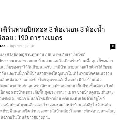
ดิร์นทรอปิกคอล 3 ห้องนอน 3 ห้องน้ำ
่ใช้สอย : 190 ตารางเมตร
dea
-
มิถุนายน 5, 2020
0
และสวัสดีคุณผู้อ่านทุกท่าน กลับมาพบกับเราเว็บไซต์
ea.com แหล่งรวมแบบบ้านสวยและไอเดียสร้างบ้านเพื่อคุณ ก็ขอฝาก
ละเว็บของเราไว้กันด้วยนะครับ เรามีบ้านสวยหลายสไตล์มาให้รับชม
กวัน และวันนี้เราก็มีบ้านสวยหลังใหญ่แนวโมเดิร์นทรอปิกคอแนวรวม
อีกหลัง ผลงานก่อสร้างโดย สุพรรณศักดิ์ สมคำ พิกัด บ้านแพ้ว
ติดตามชมกันต่อเลยครับ ลักษณะบ้านออกแบบเป็นบ้านชั้นเดียว สไตล์
อปิกคอล ตัวบ้านยกระดับพื้นสูงประมาณ 1 เมตร ช่วยบ้านดูสวยเด่นและ
่วมขังด้วย ผนังภายนอกโทนสีเทาอ่อน ตกแต่งเพิ่มเติมด้วยอิฐโชว์
ว หน้าบ้านมีมุขเฉลียงและโรงจอดรถเสาหน้าบ้านแต่งอิฐโชว์เช่นกัน
เทด้วยพื้นคอนกรีต ส่วนของภายในบ้านห้องโถงกลางพักผ่อนขนาดใหญ่
ผนังภายในโทนสีขาวสบายตา...