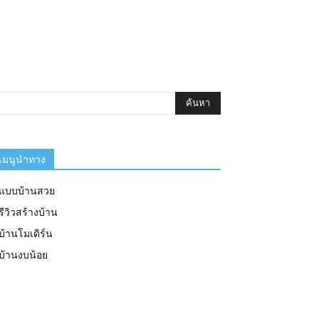
เมนูนำทาง
แบบบ้านสวย
รีวิวสร้างบ้าน
บ้านโมเดิร์น
บ้านงบน้อย