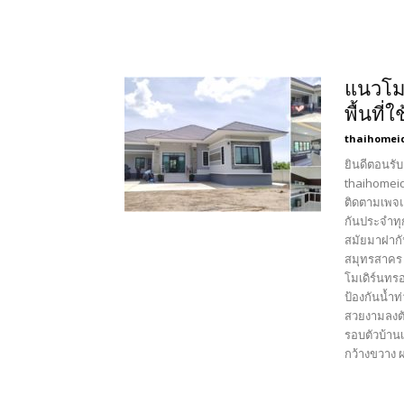
แนวโมเ
พื้นที
thaihomei
ยินดีตอนรับ
thaihomeid
ติดตามเพจแ
กันประจำทุ
สมัยมาฝากัน
สมุทรสาคร 
โมเดิร์นทร
ป้องกันน้ำท
สวยงามลงตั
รอบตัวบ้าน
กว้างขวาง 