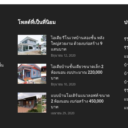
โพสต์ที่เป็นที่นิยม
ป
ไอเดีย รีโนเวทบ้านสองชั้น หลัง
รี
ใหญ่สวยงาม ด้วยงบก่อสร้าง 9
รี
แสนบาท
มิถุนายน 12, 2020
แ
บ้
้น
ไอเดียบ้านชั้นเดียวขนาดเล็ก 2
ห้องนอน งบประมาณ 220,000
บ้
บาท
บ
มิถุนายน 10, 2020
รี
แบบบ้านโมเดิร์นแนวลอฟท์ ขนาด
แบ
2 ห้องนอน งบก่อสร้าง 450,000
บาท
แบ
เมษายน 29, 2020