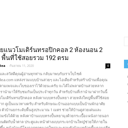
ยแนวโมเดิร์นทรอปิกคอล 2 ห้องนอน 2
ำ พื้นที่ใช้สอยรวม 192 ตรม
dea
-
กันยายน 11, 2020
0
และสวัสดีคุณผู้อ่านทุกท่าน กลับมาพบกับเราเว็บไซต์
ea.com แหล่งรวมแบบบ้านสวยๆ และไอเดียสำหรับสร้างบ้านเพื่อคุณ
ตามเพจและเว็บของเราไว้ด้วยนะครับ จะได้ไม่พลาดบ้านสวยหลาก
รานำมาให้รับชมกันเป็นประจำทุกวัน สำหรับบ้านที่เรานำมาฝากวันนี้
วโมเดิร์นทรอปิกคอล หลังคาแบบทรงปั้นหยา สวยหลังใหญ่พื้นที่ใช้สอย
าก ดูเป็นแนวทางครับ สำหรับลักษณะบ้านออกแบบเป็นบ้านพักอาศัย
ว ตัวบ้านยกระดับพื้นสูงประมาณ 1 เมตร ช่วยให้บ้านดูสวยเด่นและ
่วมขังได้ด้วย หลังคาบ้านแบบทรงปั้นหยามุงด้วยกระเบื้อง ผนังภายนอก
อนตัดกับน้ำตาล ประตูและหน้าต่างแบบกระจกบ้านใหญ๋ช่วยให้ภายใน
ิ่งขึ้น หน้าบ้านมีโรงจอดรถขนาดใหญ่และรอบตัวบ้านเทด้วยพื้นคอนกรีต