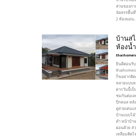
ส่วนของภา
จัดสรรพื้น
2 ห้องนอน..
บ้านสไ
ห้องน้ำ
thaihomei
ยินดีตอนรับ
thaihomeid
ก็ขอฝากติด
หลายแบบหลา
ฝากวันนี้เ
ชมกันต่อเล
ปิกคอล หลั
ดูสวยเด่นแล
บ้านแบบไม้
ดำ หน้าบ้าน
ผ่อนด้วย 
เหลี่ยมติดไ