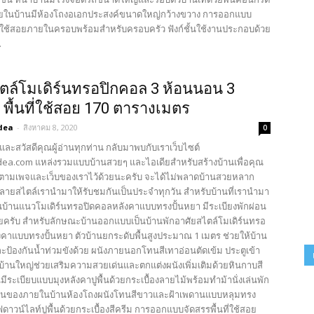
ยในบ้านมีห้องโถงอเอกประสงค์ขนาดใหญ่กว้างขวาง การออกแบบ
ที่ใช้สอยภายในครอบพร้อมสำหรับครอบครัว ฟังก์ชั้นใช้งานประกอบด้วย
.
ตล์โมเดิร์นทรอปิกคอล 3 ห้อนนอน 3
 พื้นที่ใช้สอย 170​ ตารางเมตร
dea
-
สิงหาคม 8, 2020
0
และสวัสดีคุณผู้อ่านทุกท่าน กลับมาพบกับเราเว็บไซต์
ea.com แหล่งรวมแบบบ้านสวยๆ และไอเดียสำหรับสร้างบ้านเพื่อคุณ
ตามเพจและเว็บของเราไว้ด้วยนะครับ จะได้ไม่พลาดบ้านสวยหลาก
ยสไตล์เรานำมาให้รับชมกันเป็นประจำทุกวัน สำหรับบ้านที่เรานำมา
ป็นบ้านแนวโมเดิร์นทรอปิดคอลหลังคาแบบทรงปั้นหยา มีระเบียงพักผ่อน
ยครับ สำหรับลักษณะบ้านออกแบบเป็นบ้านพักอาศัยสไตล์โมเดิร์นทรอ
งคาแบบทรงปั้นหยา ตัวบ้านยกระดับพื้นสูงประมาณ 1 เมตร ช่วยให้บ้าน
ะป้องกันน้ำท่วมขังด้วย ผนังภายนอกโทนสีเทาอ่อนตัดเข้ม ประตูเข้า
บ้านใหญ่ช่วยเสริมความสวยเด่นและตกแต่งผนังเพิ่มเติมด้วยหินกาบสี
มีระเบียบแบบมุงหลังคาปูพื้นด้วยกระเบื้องลายไม้พร้อมทำม้านั่งเล่นพัก
ส่วนของภายในบ้านห้องโถงผนังโทนสีขาวและฝ้าเพดานแบบหลุมทรง
ฟดาวน์ไลท์ปูพื้นด้วยกระเบื้องสีครีม การออกแบบจัดสรรพื้นที่ใช้สอย