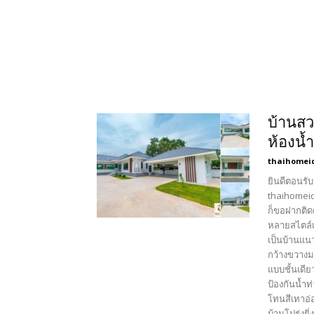
บ้านสว
ห้องน้
thaihomei
ยินดีตอนรับ
thaihomeid
ก็ขอฝากติด
หลายสไตล์เ
เป็นบ้านแน
กว้างขวางม
แบบชั้นเดีย
ป้องกันน้ำท
โทนสีเทาอ่
บ้านโปร่งย