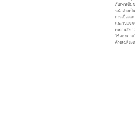
กับเทาเข้ม
หน้าต่างเป็
กระเบื้องแ
และรับแขกข
เพดานสีขาว
ใช้สอยภายใ
ด้วยเฉลียงห