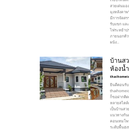
สวยเด่นมอง
มุงหลังคาพ
มีการจัดสรร
รับแขก และ
ไฟระหย้าปร
ภายนอกตัวบ
ผนัง...
บ้านสว
ห้องน้
thaihomei
ยินดีตอนรับ
thaihomeid
ก็ขอฝากติด
หลายสไตล์เ
เป็นบ้านสว
แนวทางกันต
คอนเทมโพรา
ระดับพื้นส