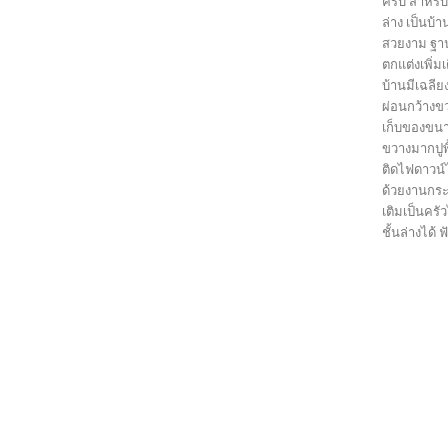
ครับ สำหรั
ล่าง เป็นบ
สวยงาม ฐาน
ตกแต่งเพิ่ม
บ้านมีเฉลีย
ผ่อนกว้างขวา
เก็บของขน
ขวางมากปูพ
ติดไฟดาวน์
ด้วยงานกระเ
เติมเป็นคร
ชั้นล่างได้