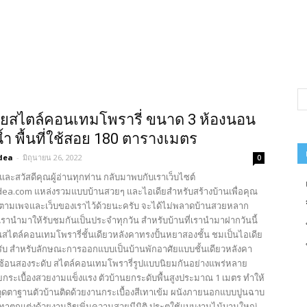
ยสไตล์คอนเทมโพรารี่ ขนาด 3 ห้องนอน
น้ำ พื้นที่ใช้สอย 180 ตารางเมตร
dea
-
มิถุนายน 26, 2022
0
และสวัสดีคุณผู้อ่านทุกท่าน กลับมาพบกับเราเว็บไซต์
ea.com แหล่งรวมแบบบ้านสวยๆ และไอเดียสำหรับสร้างบ้านเพื่อคุณ
ตามเพจและเว็บของเราไว้ด้วยนะครับ จะได้ไม่พลาดบ้านสวยหลาก
รานำมาให้รับชมกันเป็นประจำทุกวัน สำหรับบ้านที่เรานำมาฝากวันนี้
นสไตล์คอนเทมโพรารี่ชั้นเดียวหลังคาทรงปั้นหยาสองชั้น ชมเป็นไอเดีย
รับ สำหรับลักษณะการออกแบบเป็นบ้านพักอาศัยแบบชั้นเดียวหลังคา
ซ้อนสองระดับ สไตล์คอนเทมโพรารี่รูปแบบนิยมกันอย่างแพร่หลาย
วยกระเบื้องสวยงามแข็งแรง ตัวบ้านยกระดับพื้นสูงประมาณ 1 เมตร ทำให้
ดุดตาฐานตัวบ้านติดด้วยงานกระเบื้องสีเทาเข้ม ผนังภายนอกแบบปูนฉาบ
เทาตกแต่งด้วยงานอิฐเพิ่มความสวยมีมิติ ประตูใช้แบบงานไม้บานใหญ่