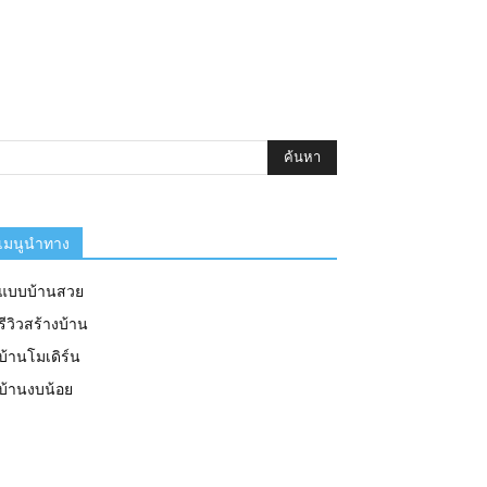
เมนูนำทาง
แบบบ้านสวย
รีวิวสร้างบ้าน
บ้านโมเดิร์น
บ้านงบน้อย