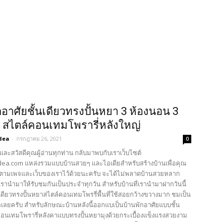
กอาศัยชั้นเดียวทรงปั้นหยา 3 ห้องนอน 3
ำ สไตล์คอนเทมโพรารี่หลังใหญ่
dea
-
กรกฎาคม 26, 2021
0
และสวัสดีคุณผู้อ่านทุกท่าน กลับมาพบกับเราเว็บไซต์
ea.com แหล่งรวมแบบบ้านสวยๆ และไอเดียสำหรับสร้างบ้านเพื่อคุณ
ตามเพจและเว็บของเราไว้ด้วยนะครับ จะได้ไม่พลาดบ้านสวยหลาก
รานำมาให้รับชมกันเป็นประจำทุกวัน สำหรับบ้านที่เรานำมาฝากวันนี้
นเดียวทรงปั้นหยาสไตล์คอนเทมโพรรี่พื้นที่ใช้สอยกว้างขวางมาก ชมเป็น
่อเลยครับ สำหรับลักษณะบ้านหลังนี้ออกแบเป็นบ้านพักอาศัยแบบชั้น
คอนเทมโพรารี่หลังคาแบบทรงปั้นหยามุงด้วยกระเบื้องแข็งแรงสวยงาม