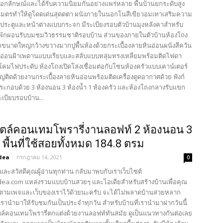
เอกลักษณ์และได้รับความนิยมกันอย่างแพร่หลาย พื้นบ้านยกระดับสูง
มตรทำให้ดูโดดเด่นสุดดตา ผนังภายในนอกโนสีเขียวอมเทาเสริมความ
ยประตูและหน้าต่างแบบกระจก มีระเบียงรอบตัวบ้านมุงหลังคาสำหรับ
่นั่งพักผอนรับบมชมวิวธรรมชาติรอบบ้าน ส่วนของภายในตัวบ้านห้องโถง
ขนาดใหญ่กว้างขวางมากปูพื้นห้องด้วยกระเบื้องลายหินอ่อนผนังสีควัน
เทาอ่อนฝ้าเพดานแบบเรียบและสลับแบบหลุ่มทรงเหลี่ยมพร้อมติดไฟดา
โคมไฟประดับ ห้องโถงเปิดโล่งเชื่อมต่อกับโซนห้องครัวแบบเคาน์เตอร์
ติดด้วยงานกระเบื้องลายหินอ่อนพร้อมติดเครื่องดูดอากาศด้วย ฟังก์
ระกอบด้วย 3 ห้องนอน 3 ห้องน้ำ 1 ห้องครัว และห้องโถงกลางรับแขก
เบียบรอบบ้าน...
ตล์คอนเทมโพรารี่งานลอฟท์ 2 ห้องนอน 3
 พื้นที่ใช้สอยทั้งหมด 184.8 ตรม
dea
-
กรกฎาคม 14, 2021
0
และสวัสดีคุณผู้อ่านทุกท่าน กลับมาพบกับเราเว็บไซต์
ea.com แหล่งรวมแบบบ้านสวยๆ และไอเดียสำหรับสร้างบ้านเพื่อคุณ
ตามเพจและเว็บของเราไว้ด้วยนะครับ จะได้ไม่พลาดบ้านสวยหลาก
รานำมาให้รับชมกันเป็นประจำทุกวัน สำหรับบ้านที่เรานำมาฝากวันนี้
ตล์คอนเทมโพรารี่ตกแต่งด้วยงานลอฟท์ทันสมัย ดูเป็นแนวทางกันต่อเลย