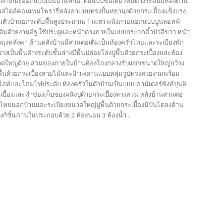
บลักษณะออกแบบเป็นบ้านพักอาศัยแบบชั้นเดียวพื้นต่างระดับมีห้องด้าน
้านสไตล์คอนเทมโพรารี่หลังคาแบบทรงปั้นหยามุงด้วยกระเบื้องแข็งแรง
ตัวบ้านยกระดับพื้นสูงประมาณ 1 เมตร ผนังภายนอกแบบปูนลอทฟ์
เติมด้วยงานอิฐ ใช้ประตูและหน้าต่างภายในแบบกระจกคิ้วบัวสีขาว หน้า
งมุงหลังคา ด้านหลังบ้านมีส่วนต่อเติมเป็นห้องครัวไทยและระเบียงพัก
งเป็นพื้นต่างระดับชั้นล่างมีพื้นปล่อยโล่งปูพื้นด้วยกระเบื้องและห้อง
าดใหญ่ด้วย ส่วนของภายในบ้านห้องโถงกลางรับแขกขนาดใหญ่กว้าง
ื้นด้วยกระเบื้องลายไม้และฝ้าเพดานแบบหลุ่มรูปทรงสวยงามพร้อม
ไลท์และโคมไฟประดับ ห้องครัวในตัวบ้านเป็นแบบเคาน์เตอร์ซิงค์ปูนติ
บื้องและทำช่องเก็บของผนังปูด้วยกระเบื้องลางสวน หลังบ้านส่วนต่อ
ัวไทยนอกบ้านและระเบียงขนาดใหญ่ปูพื้นด้วยกระเบื้องมีบันไดลงด้าน
 ฟังก์ชั้นภานในประกอบด้วย 2 ห้องนอน 3 ห้องน้ำ...