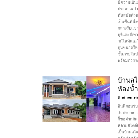
มีความเป็น
ประมาณ 1 เ
ทันสมัยด้ว
เป็นพื้นที
กลางรับแขก
บุรี่และสี
วน์ไลท์และ
ปูนขนาดใหญ่
ชั้นภายในป
พร้อมด้วยระ
บ้านสไ
ห้องน้ำ
thaihomei
ยินดีตอนรับ
thaihomeid
ก็ขอฝากติด
หลายสไตล์เ
เป็นบ้านสไ