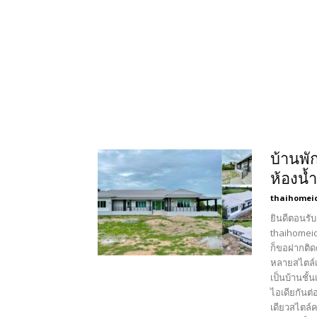
บ้านพั
ห้องน้
thaihomei
ยินดีตอนรับ
thaihomeid
ก็ขอฝากติด
หลายสไตล์เ
เป็นบ้านชั้
ไอเดียกันต
เดียวสไตล์