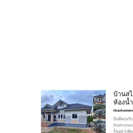
บ้านสไ
ห้องน้
thaihomei
ยินดีตอนรับ
thaihomeid
ก็ขอฝากติด