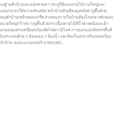
ของฐานตัวบ้านและผนังชายคา ประตูใช้แบบงานไม้บานใหญ่และ
นแบบกระจกให้ความทันสมัย หน้าบ้านมีเฉลียงมุงหลังคาปูพื้นด้วย
ลรอบตัวบ้านเทด้วยคอนกรีต ส่วนของภายในบ้านห้องโถงกลางพักผ่อน
นาดใหญ่กว้างขวางปูพื้นด้วยกระเบื้องลายไม้สีน้ำตาลผนังและฝ้า
แบบหลุ่มทรงเหลี่ยมพร้อมติดไฟดาวน์ไลท์ การออกแบบจัดสรรพื้นที่
นประกอบด้วย 3 ห้องนอน 1 ห้องน้ำ และห้องโถงกลางรับแขกพร้อม
น้าบ้าน งบประมาณก่อสร้าง 930,000...