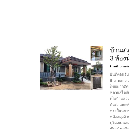
บ้านสว
3 ห้อง
thaihomei
ยินดีตอนรับ
thaihomeid
ก็ขอฝากติด
หลายสไตล์เ
เป็นบ้านสว
กันต่อเลยค
ทรงปั้นหยา
หลังคมุงด้
ดูโดดเด่นส
เรียบโทนสี