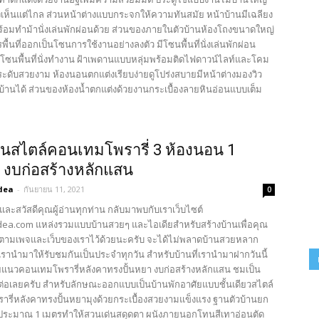
เห็นแต่ไกล ส่วนหน้าต่างแบบกระจกให้ความทันสมัย หน้าบ้านมีเฉลียง
ร้อมทำม้านั่งเล่นพักผ่อนด้วย ส่วนของภายในตัวบ้านห้องโถงขนาดใหญ่
พื้นที่ออกเป็นโซนการใช้งานอย่างลงตัว มีโซนพื้นที่นั่งเล่นพักผ่อน
โซนพื้นที่นั่งทำงาน ฝ้าเพดานแบบหลุ่มพร้อมติดไฟดาวน์ไลท์และโคม
ะดับสวยงาม ห้องนอนตกแต่งเรียบง่ายดูโปร่งสบายมีหน้าต่างมองวิว
้านได้ ส่วนของห้องน้ำตกแต่งด้วยงานกระเบื้องลายหินอ่อนแบบเต็ม
นสไตล์คอนเทมโพรารี่ 3 ห้องนอน 1
ำ งบก่อสร้างหลักแสน
dea
-
กันยายน 11, 2021
0
และสวัสดีคุณผู้อ่านทุกท่าน กลับมาพบกับเราเว็บไซต์
ea.com แหล่งรวมแบบบ้านสวยๆ และไอเดียสำหรับสร้างบ้านเพื่อคุณ
ตามเพจและเว็บของเราไว้ด้วยนะครับ จะได้ไม่พลาดบ้านสวยหลาก
รานำมาให้รับชมกันเป็นประจำทุกวัน สำหรับบ้านที่เรานำมาฝากวันนี้
ยแนวคอนเทมโพรารี่หลังคาทรงปั้นหยา งบก่อสร้างหลักแสน ชมเป็น
่อเลยครับ สำหรับลักษณะออกแบบเป็นบ้านพักอาศัยแบบชั้นเดียวสไตล์
รี่หลังคาทรงปั้นหยามุงด้วยกระเบื้องสวยงามแข็งแรง ฐานตัวบ้านยก
ูงประมาณ 1 เมตรทำให้สวนเด่นสดุดตา ผนังภายนอกโทนสีเทาอ่อนตัด