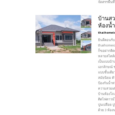
จัดสรรพื้น
บ้านสว
ห้องน้
thaihomei
ยินดีตอนรับ
thaihomeid
ก็ขอฝากติด
หลายสไตล์เ
เป็นแบบบ้า
เอกลักษณ์ 
แบบชั้นเดี
สมัยนิยม ตั
ป้องกันน้ำ
ความสวยเด่
บ้านห้องโถ
ติดไฟดาวน
ปูนเปลือย ป
ด้วย 3 ห้องน