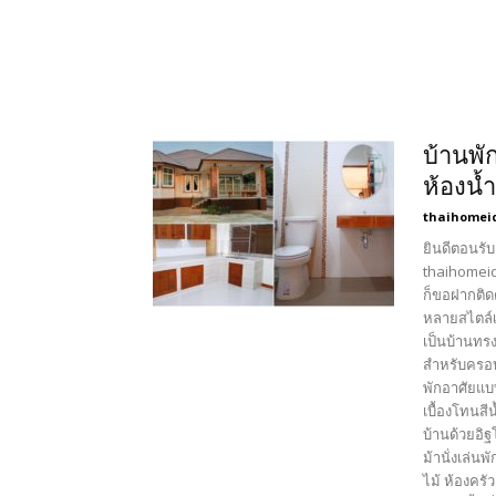
บ้านพั
ห้องน้
thaihomei
ยินดีตอนรับ
thaihomeid
ก็ขอฝากติด
หลายสไตล์เ
เป็นบ้านทร
สำหรับครอบ
พักอาศัยแบ
เบื้องโทนส
บ้านด้วยอิฐ
ม้านั่งเล่
ไม้ ห้องคร