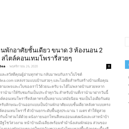
นพักอา​ศ​ั​ยชั้นเดียว​ ขนาด​ 3​ ห้องนอน​ 2​
้ำ สไตล์คอนเทมโพรารี่สวยๆ
dea
-
พฤศจิกายน 26, 2020
0
และสวัสดีคุณผู้อ่านทุกท่าน กลับมาพบกับเราเว็บไซต์
ea.com แหล่งรวมแบบบ้านสวยๆ และไอเดียสำหรับสร้างบ้านเพื่อคุณ
ตามเพจและเว็บของเราไว้ด้วยนะครับ จะได้ไม่พลาดบ้านสวยหลาก
รานำมาให้รับชมกันเป็นประจำทุกวัน สำหรับบ้านที่เรานำมาฝากวันนี้
ตล์คอนเทมโพรารี่หลังคาทรงปั้นหยาแนวสมัยนิยม ชมเป็นไอเดียกันต่อ
หรับลักษณะบ้านออกแบบเป็นบ้านพักอาศัยแบบชั้นเดียวหลังคาแบบทรง
ล์คอนเทมโพรารี่ ตัวบ้านยกระดับพื้นสูงประมาณ 1 เมตร ทำให้ดูสวย
งกันน้ำท่วมได้ด้วย ผนังภายนอกโทนสีเทมอ่อนแต่งผนังและเสาหน้าบ้า
วยอิฐโชว์สวงงาม หน้าบ้านมีเฉลียงพร้อมทำม้านั่งเล่นพักผ่อน ส่วนของ
ถงกลางพักผ่อนขนาดใหญ่กว้างขวางผนังโทนเทาปูพื้นด้วยกระเบื้องสี