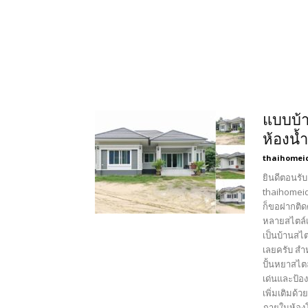
แบบ​บ้า
ห้อ​งน
thaihomei
ยินดีตอนรับ
thaihomeid
ก็ขอฝากติด
หลายสไตล์เ
เป็นบ้านสไ
เลยครับ สำ
ปั้นหยาสไต
เด่นและป้อ
เพิ่มเติมด้
ภายในห้องโ