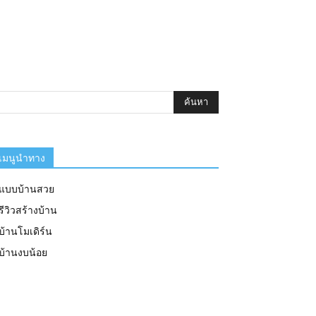
เมนูนำทาง
แบบบ้านสวย
รีวิวสร้างบ้าน
บ้านโมเดิร์น
บ้านงบน้อย