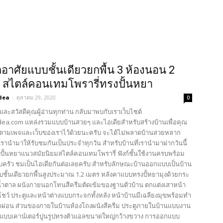
กอาศัยแบบชั้นเดียวยกพื้น 3 ห้องนอน 2
ำ สไตล์คอนเทมโพรารี่ทรงปั้นหยา
dea
-
ตุลาคม 29, 2020
0
และสวัสดีคุณผู้อ่านทุกท่าน กลับมาพบกับเราเว็บไซต์
ea.com แหล่งรวมแบบบ้านสวยๆ และไอเดียสำหรับสร้างบ้านเพื่อคุณ
ตามเพจและเว็บของเราไว้ด้วยนะครับ จะได้ไม่พลาดบ้านสวยหลาก
รานำมาให้รับชมกันเป็นประจำทุกวัน สำหรับบ้านที่เรานำมาฝากวันนี้
งปั้นหยาแนวสมัยนิยมสไตล์คอนเทมโพรารี่ ฟังก์ชั้นใช้งานครบพร้อม
ครัว ชมเป็นไอเดียกันต่อเลยครับ สำหรับลักษณะบ้านออกแบบเป็นบ้าน
บชั้นเดียวยกพื้นสูงประมาณ 1.2 เมตร หลังคาแบบทรงปั้หยามุงด้วยกระ
ีน้ำตาล ผนังภายนอกโทนสีครีมตัดเข้มของฐานตัวบ้าน ตกแต่งเสาหน้า
โชว์ ประตูและหน้าต่างแบบกระจกทั้งหลัง หน้าบ้านมีเฉลียงมุขพร้อมทำ
นพักผ่อน ส่วนของภายในบ้านห้องโถงผนังสีครีม ประตูภายในบ้านแบบงาน
ัวแบบเคาน์เตอร์ปูนรูปทรงตัวแอลขนาดใหญ่กว้างขวาง การออกแบบ