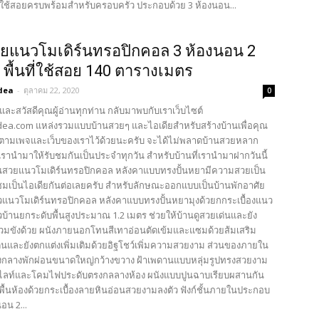
ที่ใช้สอยครบพร้อมสำหรับครอบครัว ประกอบด้วย 3 ห้องนอน...
ยแนวโมเดิร์นทรอปิกคอล 3 ห้องนอน 2
ำ พื้นที่ใช้สอย 140 ตารางเมตร
dea
-
ตุลาคม 22, 2020
0
และสวัสดีคุณผู้อ่านทุกท่าน กลับมาพบกับเราเว็บไซต์
ea.com แหล่งรวมแบบบ้านสวยๆ และไอเดียสำหรับสร้างบ้านเพื่อคุณ
ตามเพจและเว็บของเราไว้ด้วยนะครับ จะได้ไม่พลาดบ้านสวยหลาก
รานำมาให้รับชมกันเป็นประจำทุกวัน สำหรับบ้านที่เรานำมาฝากวันนี้
นสวยแนวโมเดิร์นทรอปิกคอล หลังคาแบบทรงปั้นหยามีความสวยเป็น
ชมเป็นไอเดียกันต่อเลยครับ สำหรับลักษณะออกแบบเป็นบ้านพักอาศัย
ยวแนวโมเดิร์นทรอปิกคอล หลังคาแบบทรงปั้นหยามุงด้วยกกระเบื้องแนว
วบ้านยกระดับพื้นสูงประมาณ 1.2 เมตร ช่วยให้บ้านดูสวยเด่นและยัง
ท่วมขังด้วย ผนังภายนอกโทนสีเทาอ่อนตัดเข้มและแซมด้วยส้มเสริม
นและยังตกแต่งเพิ่มเติมด้วยอิฐโชว์เพิ่มความสวยงาม ส่วนของภายใน
งกลางพักผ่อนขนาดใหญ่กว้างขวาง ฝ้าเพดานแบบหลุ่มรูปทรงสวยงาม
์ไลท์และโคมไฟประดับตรงกลลางห้อง ผนังแบบปูนฉาบเรียบผสานกัน
ูพื้นห้องด้วยกระเบื้องลายหินอ่อนสวยงามลงตัว ฟังก์ชั้นภายในประกอบ
อน 2...