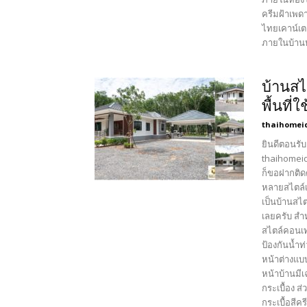
ครีมฝ้าเพด
ไทยเคาน์เตอ
ภายในบ้านหล
บ้านสไ
พื้นที
thaihomei
ยินดีตอนรับ
thaihomeid
ก็ขอฝากติด
หลายสไตล์เ
เป็นบ้านสไ
เลยครับ สำ
สไตล์คอนเท
ป้องกันน้ำ
หน้าต่างแบ
หน้าบ้านมีเ
กระเบื้อง 
กระเบื้อสี