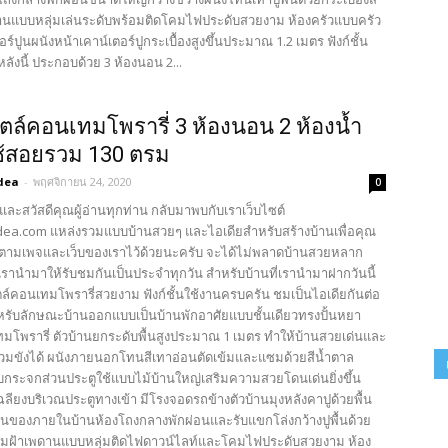
านแบบหลุ่มเล่นระดับพร้อมติดโคมไฟประดับสวยงาม ห้องครัวแบบครัว
ร์ปูนผนังหน้าเคาน์เตอร์ปูกระเบื้องสูงขึ้นประมาณ 1.2 เมตร ฟังก์ชั้น
ังนี้ ประกอบด้วย 3 ห้องนอน 2...
ตล์คอนเทมโพรารี่ 3 ห้องนอน 2 ห้องน้ำ
่ใช้สอยรวม 130 ตรม
dea
-
พฤศจิกายน 24, 2020
0
และสวัสดีคุณผู้อ่านทุกท่าน กลับมาพบกับเราเว็บไซต์
ea.com แหล่งรวมแบบบ้านสวยๆ และไอเดียสำหรับสร้างบ้านเพื่อคุณ
ตามเพจและเว็บของเราไว้ด้วยนะครับ จะได้ไม่พลาดบ้านสวยหลาก
รานำมาให้รับชมกันเป็นประจำทุกวัน สำหรับบ้านที่เรานำมาฝากวันนี้
ตล์คอนเทมโพรารี่สวยงาม ฟังก์ชั้นใช้งานครบครัน ชมเป็นไอเดียกันต่อ
หรับลักษณะบ้านออกแบบเป็นบ้านพักอาศัยแบบชั้นเดียวทรงปั้นหยา
มโพรารี่ ตัวบ้านยกระดับพื้นสูงประมาณ 1 เมตร ทำให้บ้านสวยเด่นและ
ท่วมขังได้ ผนังภายนอกโทนสีเทาอ่อนตัดเข้มและแซมด้วยสีน้ำตาล
บกระจกส่วนประตูใช้แบบไม้บ้านใหญ่เสริมความสวยโดนเด่นยิ่งขึ้น
ฉลียงบริเวณประตูทางเข้า มีโรงจอดรถข้างตัวบ้านมุงหลังคาปูด้วยพื้น
ส่วนของภายในบ้านห้องโถงกลางพักผ่อนและรับแขกโล่งกว้างปูพื้นด้วย
ครีมฝ้าเพดานแบบหลุ่มติดไฟดาวน์ไลท์และโคมไฟประดับสวยงาม ห้อง