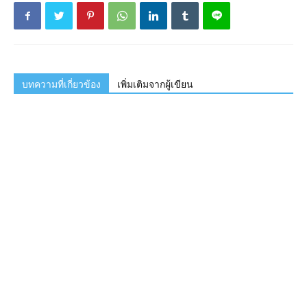
บทความที่เกี่ยวข้อง
เพิ่มเติมจากผู้เขียน
ไอเดียแบบบ้านปูนขนาดเล็ก ยกพื้น
หลังคาเพิงแหงนเรียบง่าย
ไอเดียบ้านเพิงแหงนแนวโมเดิร์นลอฟท์
ขนาดเล็กกะทัดรัดยกพื้นสูง
บ้านชั้นเดียวสไตล์โมเดิร์น พร้อมมุมพัก
ผ่อนแสนสบาย ทามกลางธรรมชาติเขียว
ขจี