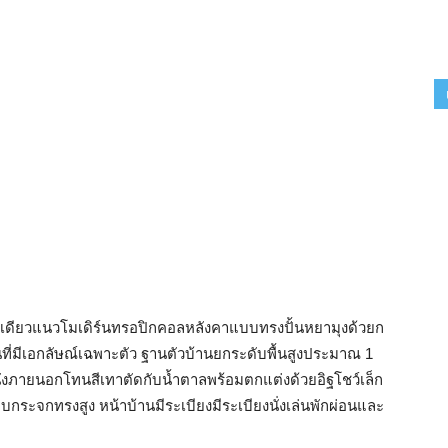
เดียวแนวโมเดิร์นทรอปิกคอลหลังคาแบบทรงปั้นหยามุงด้วยก
ี่มีเอกลัษณ์เฉพาะตัว ฐานตัวบ้านยกระดับพื้นสูงประมาณ 1
นังภายนอกโทนสีเทาตัดกับน้ำตาลพร้อมตกแต่งด้วยอิฐโชว์เล็ก
กระจกทรงสูง หน้าบ้านมีระเบียงมีระเบียงนั่งเล่นพักผ่อนและ