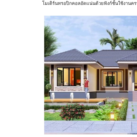
โมเดิร์นทรอปิกคอลอัดแน่นด้วยฟังก์ชั้นใช้งานค