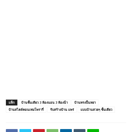
แท็ก
บ้านชั้นเดียว 3 ห้องนอน 3 ห้องน้ํา
บ้านทรงปั้นหยา
บ้านสไตล์คอนเทมโพรารี่
รับสร้างบ้าน แพร่
แบบบ้านสวยๆ ชั้นเดียว