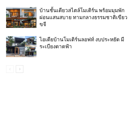
บ้านชั้นเดียวสไตล์โมเดิร์น พร้อมมุมพัก
ผ่อนแสนสบาย ทามกลางธรรมชาติเขียว
ขจี
ไอเดียบ้านโมเดิร์นลอฟท์ งบประหยัด มี
ระเบียงดาดฟ้า