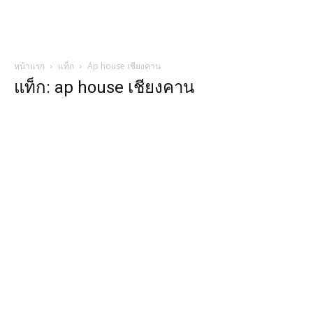
หน้าแรก
แท็ก
Ap house เชียงคาน
แท็ก: ap house เชียงคาน