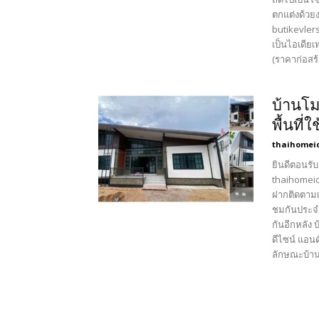
ตกแต่งด้วย
butikevlers
เป็นไอเดีย
(ราคาก่อสร้า
บ้านโม
พื้นที่
thaihomei
ยินดีตอนรับ
thaihomeid
ฝากติดตามเ
ชมกันประจำ
กันอีกหลัง 
ดีไซน์ แอนด
ลักษณะบ้าน