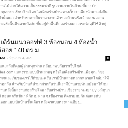
งานไม้สวยให้ความเป็นธรรมชาติ รูปภาพภายในบ้าน ที่มา : Cr.
apanca เรียบเรียงโดย ไอเดียสร้างบ้าน ทางเว็บเราเพียงนำมาแบ่งปัน
เท่านั้นและสำหรับราคาเป็นราคาจากเจ้าของบ้านหรือเจ้าของผลงาน
งจริงนั้นมีหลายปัจจัย ขึ้นอยู่กับพื้นที่ก่อสร้างและเกรดวัสดุที่ใช้ด้วย)
เดิร์นแนวลอฟท์ 3 ห้องนอน 4 ห้องน้ำ
ใช้สอย 140 ตร.ม
dea
-
มิถุนายน 4, 2020
0
และสวัสดีคุณผู้อ่านทุกท่าน กลับมาพบกับเราเว็บไซต์
ea.com แหล่งรวมแบบบ้านสวยๆ หรือไอเดียสร้างบ้านเพื่อคุณ ก็ขอ
พจและเว็บของเราไว้ด้วยนะครับ เรามีบ้านสวยหลากหลายสไตล์มาให้
ทุกวัน สำหรับบ้านที่นำมาฝากกันวันนี้เรามีบ้านสวยทันสมัยมาให้ชม
บ้านหลังนี้ผลงานก่อสร้างโดย "รับสร้างบ้าน เชียงราย พะเยา By 6 มิถุนา
์ คอนสตรัคชั่น" พิกัด อ. พาน จ.เขียงราย ติดตามชมกันต่อเลยคับ
ออกแบบเป็นบ้านชั้นเดียว หลังคาแบบทรงลาดเอียง...