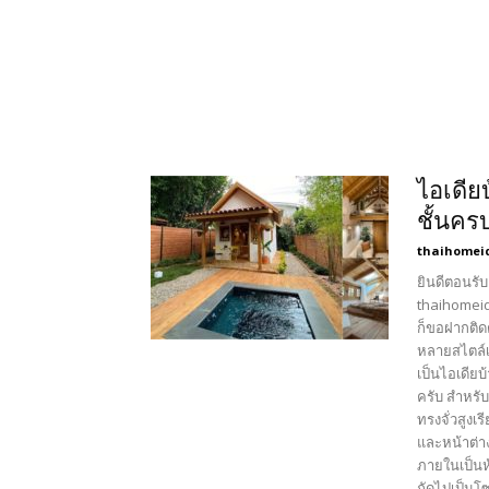
ไอเดียบ
ชั้นคร
thaihomei
ยินดีตอนรับ
thaihomeid
ก็ขอฝากติด
หลายสไตล์เ
เป็นไอเดียบ
ครับ สำหรั
ทรงจั่วสูง
และหน้าต่า
ภายในเป็นห
ถัดไปเป็นโ