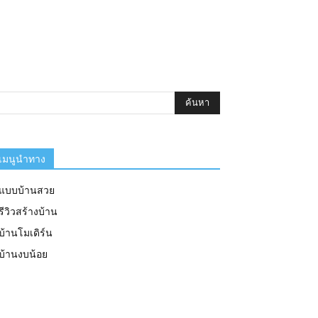
เมนูนำทาง
แบบบ้านสวย
รีวิวสร้างบ้าน
บ้านโมเดิร์น
บ้านงบน้อย