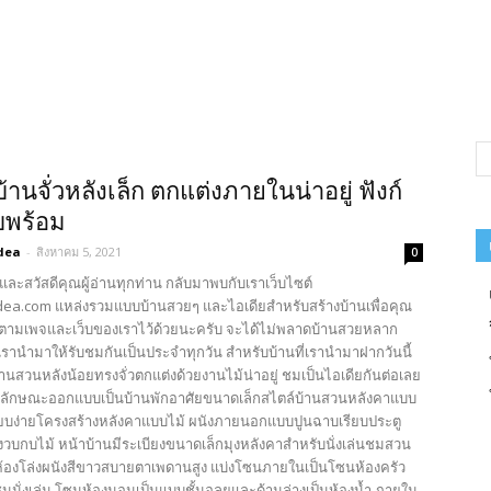
้านจั่วหลังเล็ก ตกแต่งภายในน่าอยู่ ฟังก์
บพร้อม
dea
-
สิงหาคม 5, 2021
0
และสวัสดีคุณผู้อ่านทุกท่าน กลับมาพบกับเราเว็บไซต์
ea.com แหล่งรวมแบบบ้านสวยๆ และไอเดียสำหรับสร้างบ้านเพื่อคุณ
ตามเพจและเว็บของเราไว้ด้วยนะครับ จะได้ไม่พลาดบ้านสวยหลาก
รานำมาให้รับชมกันเป็นประจำทุกวัน สำหรับบ้านที่เรานำมาฝากวันนี้
้านสวนหลังน้อยทรงจั่วตกแต่งด้วยงานไม้น่าอยู่ ชมเป็นไอเดียกันต่อเลย
บลักษณะออกแบบเป็นบ้านพักอาศัยขนาดเล็กสไตล์บ้านสวนหลังคาแบบ
เรียบง่ายโครงสร้างหลังคาแบบไม้ ผนังภายนอกแบบปูนฉาบเรียบประตู
งวบกบไม้ หน้าบ้านมีระเบียงขนาดเล็กมุงหลังคาสำหรับนั่งเล่นชมสวน
้องโล่งผนังสีขาวสบายตาเพดานสูง แบ่งโซนภายในเป็นโซนห้องครัว
ซนนั่งเล่น โซนห้องนอนเป็นแบบชั้นอลยและด้านล่างเป็นห้องน้ำ ภายใน