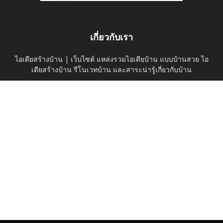
เกี่ยวกับเรา
ไอเดียสร้างบ้าน | เว็บไซต์ แหล่งรวมไอเดียบ้าน แบบบ้านสวย ไอ
เดียสร้างบ้าน รีโนเวทบ้าน และสาระน่ารู้เกี่ยวกับบ้าน
ติดต่อเรา:
thaihomeideas@gmail.com
ติดตามเราได้ที่
ค้นหาบนเว็บไซต์
ดูไอเดียบ้าน
บ้านและสวน
Privacy Policy
© thaihomeidea.com