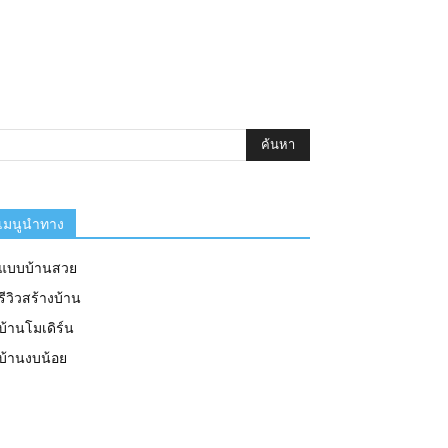
เมนูนำทาง
แบบบ้านสวย
รีวิวสร้างบ้าน
บ้านโมเดิร์น
บ้านงบน้อย