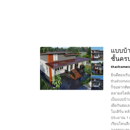
แบบบ้า
ชั้นคร
thaihomei
ยินดีตอนรับ
thaihomeid
ก็ขอฝากติด
หลายสไตล์เ
เป็นแบบบ้า
เดียกันต่อ
โมเดิร์น ห
ประมาณ 1 เ
เรียบโทนสีเ
จอดรถมุงหลั