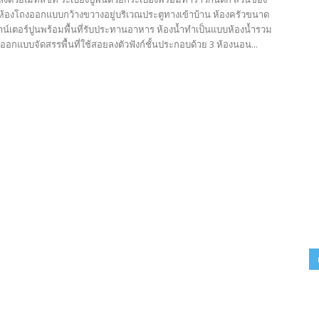
้องโถงออกแบบกว้างขวางอยู่บริเวณประตูทางเข้าบ้าน ห้องครัวขนาด
น์เตอร์ปูนพร้อมพื้นที่รับประทานอาหาร ห้องน้ำทำเป็นแบบห้องน้ำรวม
ออกแบบจัดสรรพื้นที่ใช้สอยลงตัวฟังก์ชั้นประกอบด้วย 3 ห้องนอน...