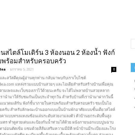
นสไตล์โมเดิร์น 3 ห้องนอน 2 ห้องน้ำ ฟังก์
บพร้อมสำหรับครอบครัว
dea
-
มกราคม 5, 2021
0
และสวัสดีคุณผู้อ่านทุกท่าน กลับมาพบกับเราเว็บไซต์
ea.com แหล่งรวมแบบบ้านสวยๆ และไอเดียสำหรับสร้างบ้านเพื่อคุณ
ตามเพจและเว็บของเราไว้ด้วยนะครับ จะได้ไม่พลาดบ้านสวยหลาก
รานำมาให้รับชมกันเป็นประจำทุกวัน สำหรับบ้านที่เรานำมาฝากวันนี้
นแนวดมเดิร์น ฟังก์ชั้นาภายในครบพร้อมสำหรับครอบครัว ชมเป็นไอ
เลยครับ สำหรับลักษณะบ้านออกแบบเป็นบ้านพักอาศัยแบบชั้นเดียวสไตล์
ลังคาแบบทรงแหงนซ้อนเล่นระดับสวยงามลงตัว ตัวบ้านยกระดับพื้นสูง
มตร ทำดูสวยเด่นและป้องกันน้ำท่วมได้ด้วย ผนังภายนอกแบบปูนฉาบ
ทาอ่อนตัดเข้ม แซมด้วยสีส้มเสริมความมีมิติ หน้าบ้านมีระเบียงและโรง
งด้วยเมทัลชีท ระเบียงปูพื้นด้วยกระเบื้องพร้อมทำราวกั้นตก ส่วนของ