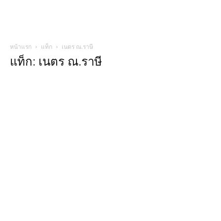
หน้าแรก
แท็ก
เนตร ณ.ราษี
แท็ก: เนตร ณ.ราษี