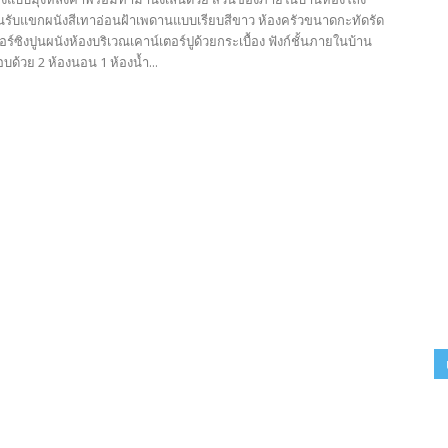
นรับแขกผนังสีเทาอ่อนฝ้าเพดานแบบเรียบสีขาว ห้องครัวขนาดกะทัดรัด
ร์ซิงปูนผนังห้องบริเวณเคาน์เตอร์ปูด้วยกระเบื้อง ฟังก์ชั้นภายในบ้าน
อบด้วย 2 ห้องนอน 1 ห้องน้ำ...