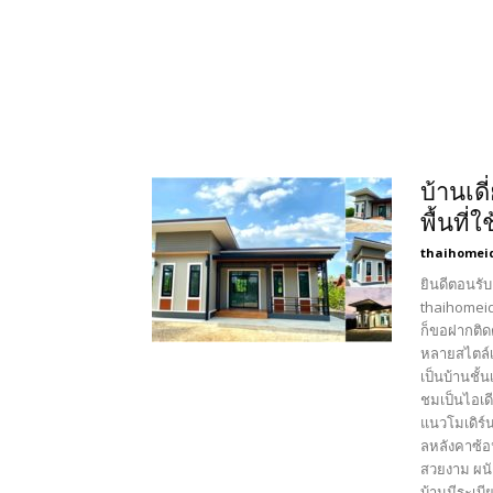
บ้านเด
พื้นที
thaihomei
ยินดีตอนรับ
thaihomeid
ก็ขอฝากติด
หลายสไตล์เ
เป็นบ้านชั้
ชมเป็นไอเด
แนวโมเดิร์
ลหลังคาซ้อน
สวยงาม ผนั
บ้านมีระเบ