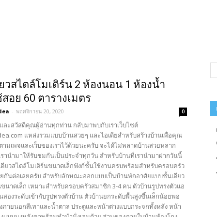
ี่ยวสไตล์โมเดิร์น 2 ห้องนอน 1 ห้องน้ำ
่ใช้สอย 60 ตารางเมตร
dea
-
พฤศจิกายน 20, 2020
0
และสวัสดีคุณผู้อ่านทุกท่าน กลับมาพบกับเราเว็บไซต์
ea.com แหล่งรวมแบบบ้านสวยๆ และไอเดียสำหรับสร้างบ้านเพื่อคุณ
ตามเพจและเว็บของเราไว้ด้วยนะครับ จะได้ไม่พลาดบ้านสวยหลาก
รานำมาให้รับชมกันเป็นประจำทุกวัน สำหรับบ้านที่เรานำมาฝากวันนี้
นเดียวสไตล์โมเดิร์นขนาดเล็กฟังก์ชั้นใช้งานครบพร้อมสำหรับครอบครัว
ียกันต่อเลยครับ สำหรับลักษณะออกแบบเป็นบ้านพักอาศัยแบบชั้นเดียว
นขนาดเล็ก เหมาะสำหรับครอบครัวสมาชิก 3-4 คน ตัวบ้านรูปทรงตัวแอ
สองระดับเข้ากับรูปทรงตัวบ้าน ตัวบ้านยกระดับพื้นสูงขึ้นเล็กน้อยพอ
งภายนอกสีเทาและน้ำตาล ประตูและหน้าต่างแบบกระจกทั้งหลัง หน้า
ียงแบบมุงหลังคาพร้อมทำม้านั่งเล่นด้วย ส่วนของภายในบ้านห้องโถง