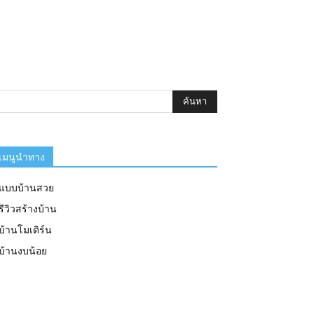
เมนูนำทาง
แบบบ้านสวย
รีวิวสร้างบ้าน
บ้านโมเดิร์น
บ้านงบน้อย