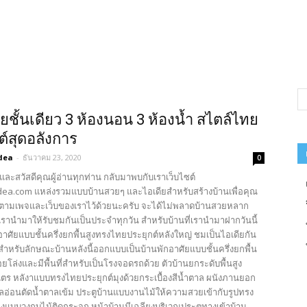
ยชั้นเดียว 3 ห้องนอน 3 ห้องน้ำ สไตล์ไทย
ต์สุดอลังการ
dea
-
ธันวาคม 23, 2020
0
และสวัสดีคุณผู้อ่านทุกท่าน กลับมาพบกับเราเว็บไซต์
ea.com แหล่งรวมแบบบ้านสวยๆ และไอเดียสำหรับสร้างบ้านเพื่อคุณ
ตามเพจและเว็บของเราไว้ด้วยนะครับ จะได้ไม่พลาดบ้านสวยหลาก
รานำมาให้รับชมกันเป็นประจำทุกวัน สำหรับบ้านที่เรานำมาฝากวันนี้
อาศัยแบบชั้นครึ่งยกพื้นสูงทรงไทยประยุกต์หลังใหญ่ ชมเป็นไอเดียกัน
สำหรับลักษณะบ้านหลังนี้ออกแบบเป็นบ้านพักอาศัยแบบชั้นครึ่งยกพื้น
่อยโล่งและมีพื้นที่สำหรับเป็นโรงจอดรถด้วย ตัวบ้านยกระดับพื้นสูง
ตร หลังาแบบทรงไทยประยุกต์มุงด้วยกระเบื้องสีน้ำตาล ผนังภานยอก
ลอ่อนตัดน้ำตาลเข้ม ประตูบ้านแบบงานไม้ให้ความสวยเข้ากับรูปทรง
่างแบบวงกบไม้ติดกระจก หน้าบ้านมีเฉลียงบริเวณประตูทางเข้าบ้าน