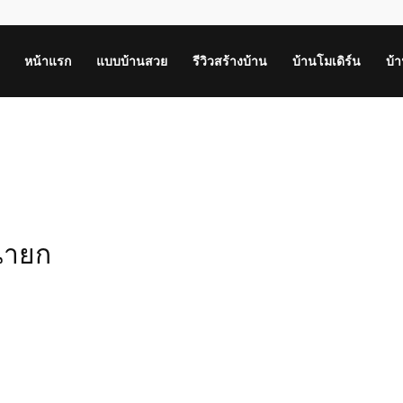
หน้าแรก
แบบบ้านสวย
รีวิวสร้างบ้าน
บ้านโมเดิร์น
บ้
รนายก