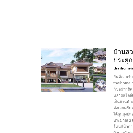
บ้านสว
ประยุก
thaihomei
ยินดีตอนรับ
thaihomeid
ก็ขอฝากติด
หลายสไตล์เ
เป็นบ้านพัก
ต่อเลยครับ 
ใต้ถุนสุงปล
ประมาณ 2 เ
โทนสีน้ำตา
บ้าน หน้าต