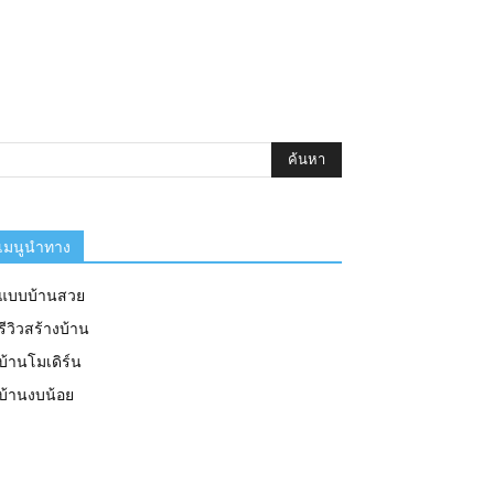
เมนูนำทาง
แบบบ้านสวย
รีวิวสร้างบ้าน
บ้านโมเดิร์น
บ้านงบน้อย