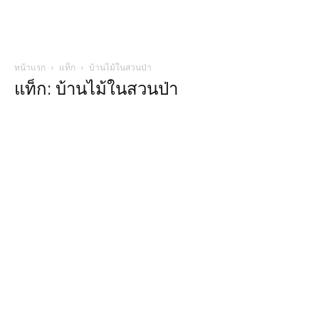
หน้าแรก
แท็ก
บ้านไม้ในสวนป่า
แท็ก: บ้านไม้ในสวนป่า