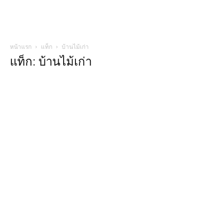
หน้าแรก
แท็ก
บ้านไม้เก่า
แท็ก: บ้านไม้เก่า