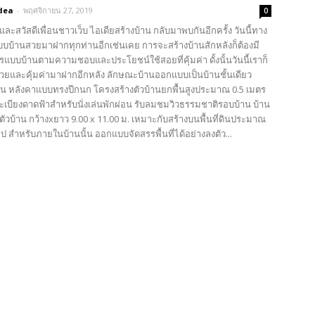
dea
-
พฤศจิกายน 27, 2019
0
และสวัสดีเพื่อนชาวเว็บ ไอเดียสร้างบ้าน กลับมาพบกันอีกครั้ง วันนี้ทาง
แบบบ้านสวยมาฝากทุกท่านอีกเช่นเคย การจะสร้างบ้านสักหลังก็ต้องมี
แบบบ้านตามความชอบและประโยชน์ใช้สอยที่คุ้มค่า ดั้งนั้นวันนี้เราก็
วยและคุ้มค่ามาฝากอีกหลัง ลักษณะบ้านออกแบบเป็นบ้านชั้นเดียว
ร์น หลังคาแบบทรงปีกนก โครงสร้างตัวบ้านยกพื้นสูงประมาณ 0.5 เมตร
ะเบียงดาดฟ้าสำหรับนั่งเล่นพักผ่อน รับลมชมวิวธรรมชาติรอบบ้าน บ้าน
ตัวบ้าน กว้างxยาว​ 9.00 x 11.00 ม. เหมาะกับสร้างบนพื้นที่ดินประมาณ
ไป สำหรับภายในบ้านนั้น ออกแบบจัดสรรพื้นที่ได้อย่างลงตัว...