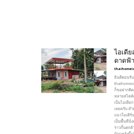
ไอเดีย
ดาดฟ้
thaihomei
ยินดีตอนรับ
thaihomeid
ก็ขอฝากติด
หลายสไตล์เ
เป็นไอเดีย
เลยครับ สำ
แนวโมเดิร์น
เป็นพื้นที่
ราวกั้นตกด
บ้านหลังนี้