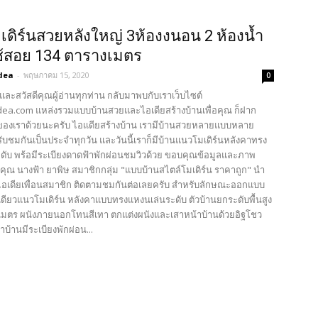
เดิร์นสวยหลังใหญ่ 3ห้องงนอน 2 ห้องน้ำ
่ใช้สอย 134 ตารางเมตร
dea
-
พฤษภาคม 15, 2020
0
และสวัสดีคุณผู้อ่านทุกท่าน กลับมาพบกับเราเว็บไซต์
ea.com แหล่งรวมแบบบ้านสวยและไอเดียสร้างบ้านเพื่อคุณ ก็ฝาก
องเราด้วยนะครับ ไอเเดียสร้างบ้าน เรามีบ้านสวยหลายแบบหลาย
ับชมกันเป็นประจำทุกวัน และวันนี้เราก็มีบ้านแนวโมเดิร์นหลังคาทรง
ดับ พร้อมีระเบียงดาดฟ้าพักผ่อนชมวิวด้วย ขอบคุณข้อมูลและภาพ
นคุณ นางฟ้า ยาพิษ สมาชิกกลุ่ม "แบบบ้านสไตล์โมเดิร์น ราคาถูก" นำ
ไอเดียเพื่อนสมาชิก ติดตามชมกันต่อเลยครับ สำหรับลักษณะออกแบบ
นเดียวแนวโมเดิร์น หลังคาแบบทรงแหงนเล่นระดับ ตัวบ้านยกระดับพื้นสูง
มตร ผนังภายนอกโทนสีเทา ตกแต่งผนังและเสาหน้าบ้านด้วยอิฐโชว
บ้านมีระเบียงพักผ่อน...