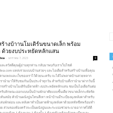
สร้างบ้าานโมเดิร์นขนาดเล็ก พร้อม
า ด้วยงบประหยัดหลักแสน
dea
-
มกราคม 7, 2023
0
และสวัสดีคุณผู้อ่านทุกท่าน กลับมาพบกับเราเว็บไซต์
ea.com แหล่งรวมแบบบ้านสวยๆ และไอเดียสำหรับสร้างบ้านเพื่อคุณ
ตามเพจและเว็บของเราไว้ด้วยนะครับ จะได้ไม่พลาดบ้านสวยหลาก
รานำมาให้รับชมกันเป็นประจำทุกวัน สำหรับบ้านที่เรานำมาฝากวันนี้
การสร้างบ้านโมเดิร์นมีดาดฟ้า งบประหยัดหลักแสน ชมเป็นไอเดียกันต่อ
หรับลักษณะออกแบบเป็นบ้านพักอาศัยแบบชั้นเดียวขนาดเล็กกะทัดรัด
ทันสมัย ตัวบ้านผนังปูนโทนสีเทา หน้าบ้านมีระเบียงมุงหลังคาสำหรับ
นั่งเล่นพักผ่อน และหลังคาทำเป็นดาดฟ้ามุงหลังคาด้วยเททัลชีทพร้อมทำ
้วย ส่วนของห้องครัวจะเป็นผนังปูนและระแน่งช่วยระบายอากาศได้ดี
ประกอบด้วย 1 ห้องนอน 1 ห้องน้ำ 1 ห้องครัว พร้อมด้วยระเบียงและ