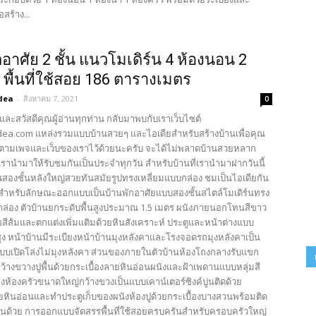
สร้าง...
กอาศัย 2 ชั้น แนวโมเดิร์น 4 ห้องนอน 2
ำ พื้นที่ใช้สอย 186 ตารางเมตร
dea
-
สิงหาคม 7, 2021
0
และสวัสดีคุณผู้อ่านทุกท่าน กลับมาพบกับเราเว็บไซต์
ea.com แหล่งรวมแบบบ้านสวยๆ และไอเดียสำหรับสร้างบ้านเพื่อคุณ
ตามเพจและเว็บของเราไว้ด้วยนะครับ จะได้ไม่พลาดบ้านสวยหลาก
รานำมาให้รับชมกันเป็นประจำทุกวัน สำหรับบ้านที่เรานำมาฝากวันนี้
นสองชั้นหลังใหญ่สวยทันสมัยรูปทรงเหลี่ยมแบบกล่อง ชมเป็นไอเดียกัน
 สำหรับลักษณะออกแบบเป็นบ้านพักอาศัยแบบสองชั้นสไตล์โมเดิร์นทรง
กล่อง ตัวบ้านยกระดับพื้นสูงประมาณ 1.5 เมตร ผนังภายนอกโทนสีขาว
สีส้มและตกแต่งเพิ่มแติมด้วยหินสังเคราะห์ ประตูและหน้าต่างแบบ
ง หน้าบ้านมีระเบียงหน้าบ้านมุงหลังคาและโรงจอดรถมุงหลังคาเป็น
แบบเปิดโล่งไม่มุงหลังคา ส่วนของภายในตัวบ้านห้องโถงกลางรับแขก
้างขวางปูพื้นด้วยกระเบื้องลายหินอ่อนผนังและฝ้าเพดานแบบหลุ่มสี
งห้องครัวขนาดใหญ่กว้างขวงเป็นแบบเคาน์เตอร์ซิงค์ปูนติดด้วย
ายหินอ่อนและทำประตูเก็บของผนังห้องปูด้วยกระเบื้องบางสวนพร้อมติด
ควันด้วย การออกแบบจัดสรรพื้นที่ใช้สอยครบครันสำหรับครอบครัวใหญ่