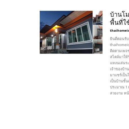
บ้านโม
พื้นที
thaihomei
ยินดีตอนรับ
thaihomeid
ติดตามเพจข
สไตล์มาให้ร
แหงนเล่นระ
เจ้าของบ้า
มาแชร์เป็น
เป็นบ้านชั้
ประมาณ 1 เ
สวยงาม หน้า