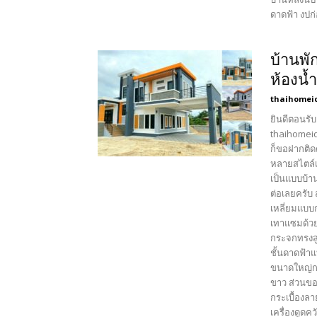
ดาดฟ้า งปก่อ
บ้านพั
ห้องน้
thaihomei
ยินดีตอนรับ
thaihomeid
ก็ขอฝากติด
หลายสไตล์เ
เป็นแบบบ้า
ต่อเลยครับ
เหลี่ยมแบบ
เทาแซมด้วย
กระจกทรงสู
ชั้นดาดฟ้า
ขนาดใหญ่กว
ขาว ส่วนขอ
กระเบื้องล
เครื่องดูด