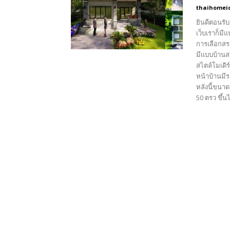
thaihomei
ยินดีตอนรับ
เว็บเราก็มี
การเลือกสรร
มีแบบบ้านส
สไตล์โมเดิ
หน้าบ้านมีร
หลังนี้ขนาด
50 ตรว ขึ้น