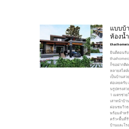
แบบบ้า
ห้องน้
thaihomei
ยินดีตอนรับ
thaihomeid
ก็ขอฝากติด
หลายสไตล์เ
เป็นบ้านสว
ต่อเลยครับ
นรูปทรงสวย
1 เมตรช่วย
เสาหน้าบ้า
ผ่อนชมวิวธ
พร้อมสำหรั
ครัว+พื้นท
บ้านและโรง