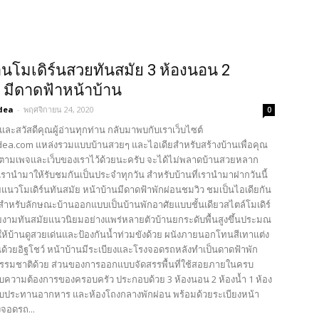
นโมเดิร์นสวยทันสมัย 3 ห้องนอน 2
ำ มีดาดฟ้าหน้าบ้าน
dea
-
พฤศจิกายน 24, 2020
0
และสวัสดีคุณผู้อ่านทุกท่าน กลับมาพบกับเราเว็บไซต์
ea.com แหล่งรวมแบบบ้านสวยๆ และไอเดียสำหรับสร้างบ้านเพื่อคุณ
ตามเพจและเว็บของเราไว้ด้วยนะครับ จะได้ไม่พลาดบ้านสวยหลาก
รานำมาให้รับชมกันเป็นประจำทุกวัน สำหรับบ้านที่เรานำมาฝากวันนี้
ยแนวโมเดิร์นทันสมัย หน้าบ้านมีดาดฟ้าพักผ่อนชมวิว ชมเป็นไอเดียกัน
 สำหรับลักษณะบ้านออกแบบเป็นบ้านพักอาศัยแบบชั้นเดียวสไตล์โมเดิร์
งามทันสมัยแนวนิยมอย่างแพร่หลายตัวบ้านยกระดับพื้นสูงขึ้นประมณ
ให้บ้านดูสวยเด่นและป้องกันน้ำท่วมขังด้วย ผนังภายนอกโทนสีเทาแต่ง
นด้วยอิฐโชว์ หน้าบ้านมีระเบียงและโรงจอดรถหลังทำเป็นดาดฟ้าพัก
รรมชาติด้วย ส่วนของการออกแบบจัดสรรพื้นที่ใช้สอยภายในครบ
บความต้องการของครอบครัว ประกอบด้วย 3 ห้องนอน 2 ห้องน้ำ 1 ห้อง
ี่รับประทานอากหาร และห้องโถงกลางพักผ่อน พร้อมด้วยระเบียงหน้า
จอดรถ...