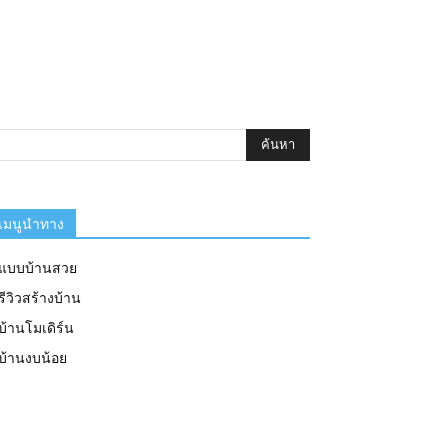
เมนูนำทาง
แบบบ้านสวย
รีวิวสร้างบ้าน
บ้านโมเดิร์น
บ้านงบน้อย