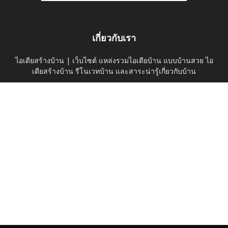
เกี่ยวกับเรา
ไอเดียสร้างบ้าน | เว็บไซต์ แหล่งรวมไอเดียบ้าน แบบบ้านสวย ไอ
เดียสร้างบ้าน รีโนเวทบ้าน และสาระน่ารู้เกี่ยวกับบ้าน
ติดต่อเรา:
thaihomeideas@gmail.com
ติดตามเราได้ที่
ค้นหาบนเว็บไซต์
ดูไอเดียบ้าน
บ้านและสวน
Privacy Policy
© thaihomeidea.com