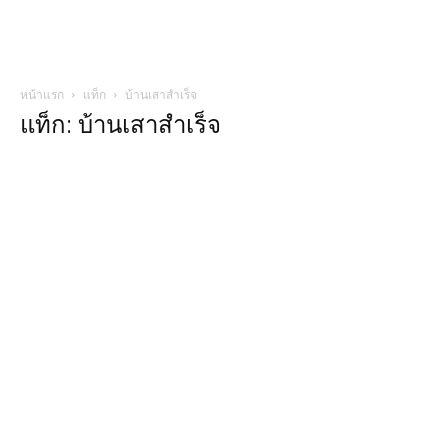
หน้าแรก
แท็ก
บ้านเสาสําเร็จ
แท็ก: บ้านเสาสําเร็จ