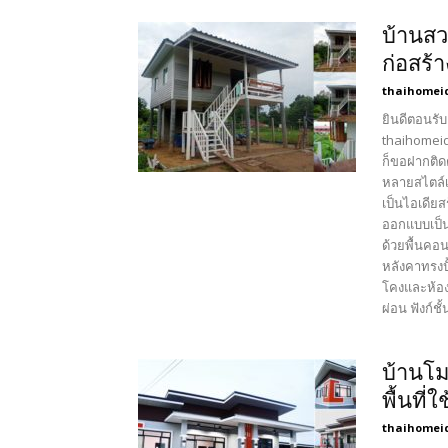
บ้านสว
ก่อสร้
thaihomei
ยินดีตอนรับ
thaihomeid
ก็ขอฝากติด
หลายสไตล์เ
เป็นไอเดียส
ออกแบบเป็นบ
ด้วยพื้นคอ
หลังคาทรงปั
โคงและห้อง
ผ่อน ฟังก์ช
บ้านโม
พื้นที่
thaihomei