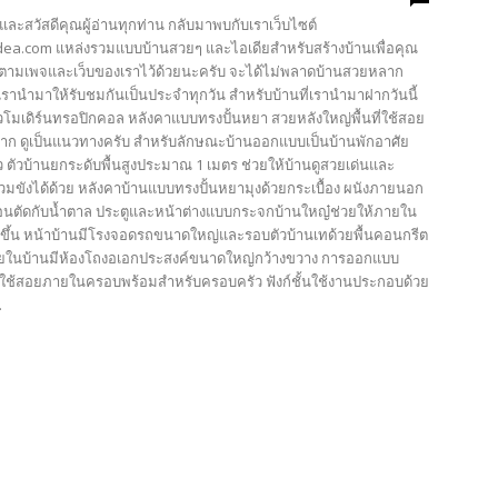
และสวัสดีคุณผู้อ่านทุกท่าน กลับมาพบกับเราเว็บไซต์
ea.com แหล่งรวมแบบบ้านสวยๆ และไอเดียสำหรับสร้างบ้านเพื่อคุณ
ตามเพจและเว็บของเราไว้ด้วยนะครับ จะได้ไม่พลาดบ้านสวยหลาก
รานำมาให้รับชมกันเป็นประจำทุกวัน สำหรับบ้านที่เรานำมาฝากวันนี้
วโมเดิร์นทรอปิกคอล หลังคาแบบทรงปั้นหยา สวยหลังใหญ่พื้นที่ใช้สอย
าก ดูเป็นแนวทางครับ สำหรับลักษณะบ้านออกแบบเป็นบ้านพักอาศัย
ว ตัวบ้านยกระดับพื้นสูงประมาณ 1 เมตร ช่วยให้บ้านดูสวยเด่นและ
่วมขังได้ด้วย หลังคาบ้านแบบทรงปั้นหยามุงด้วยกระเบื้อง ผนังภายนอก
อนตัดกับน้ำตาล ประตูและหน้าต่างแบบกระจกบ้านใหญ๋ช่วยให้ภายใน
ิ่งขึ้น หน้าบ้านมีโรงจอดรถขนาดใหญ่และรอบตัวบ้านเทด้วยพื้นคอนกรีต
ยในบ้านมีห้องโถงอเอกประสงค์ขนาดใหญ่กว้างขวาง การออกแบบ
ที่ใช้สอยภายในครอบพร้อมสำหรับครอบครัว ฟังก์ชั้นใช้งานประกอบด้วย
.