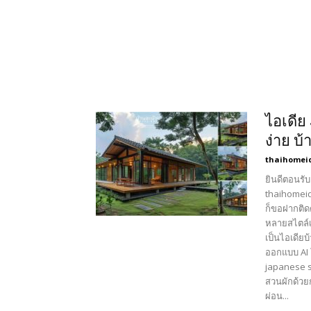
ไอเดีย
ง่าย บ้
thaihomei
ยินดีตอนรับ
thaihomeid
ก็ขอฝากติด
หลายสไตล์เ
เป็นไอเดียบ
ออกแบบ AI 
japanese s
สวนผักด้วยก
ผ่อน...