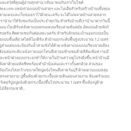
และสวัสดีคุณผู้อ่านทุกท่าน กลับมาพบกับเราเว็บไซต์
ea.com แหล่งรวมแบบบ้านสวยๆ และไอเดียสำหรับสร้างบ้านเพื่อคุณ
ตามเพจและเว็บของเราไว้ด้วยนะครับ จะได้ไม่พลาดบ้านสวยหลาก
รานำมาให้รับชมกันเป็นประจำทุกวัน สำหรับบ้านที่เรานำมาฝากวันนี้
นแนวโมเดิร์นหลังคาแบบทรงแหงนเรียบสวยทันสมัย อัดแน่นด้วยฟังก์
ครบครัน ติดตามชมกันต่อเลยะนครับ สำหรับลักษณะบ้านออกแบบเป็น
ยแบบชั้นเดียวสไตล์โมเดิร์น ตัวบ้านยกระดับพื้นสูงประมาณ 1.2 เมตร
ดูส่วนเด่นและป้องกันน้ำท่วมขังได้ด้วย หลังคาแบบแบนเรียบลาดเอียง
ซ้อนสองระดับ ผนังภายนอกโทนสีเทาอมฟ้าแซมด้วยสีส้มเพิ่มความมี
และหน้าต่างแบบกระจกทำให้ภายในบ้านสว่างดูโปร่งยิ่งขึ้น หน้าบ้านมี
ลังคาด้วยเมทัลชีทพร้อมทำม้านั่งเล่นและราวกั้นตกด้วย ส่วนของ
้องโถงโล่งกว้างขนาดใหญ่ผนังโทนสีเทาควันบุรี่ ฝ้าเพดานแบบหลุ่ม
ูปทรงสวยงาม ปูพื้นห้องด้วยกระเบื้องลายหินอ่อนสวยงาม ห้องครัวแบบ
์เตอร์ปูนปูผนังด้วยกระเบื้องขึ้นไปประมาณ 1 เมตร พื้นห้องปูด้วย
ไม้สีธรรมชาติ...