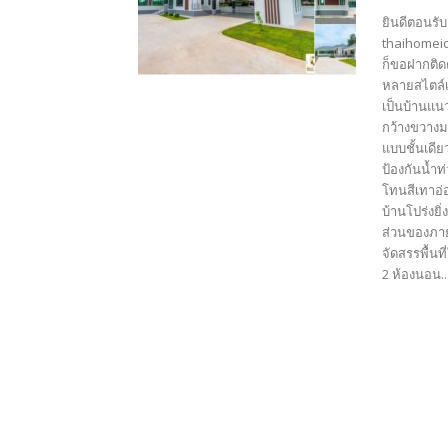
ยินดีตอนรับ
thaihomeid
ก็ขอฝากติด
หลายสไตล์เ
เป็นบ้านแน
กว้างขวางม
แบบชั้นเดีย
ป้องกันน้ำท
โทนสีเทาอ่
บ้านโปร่งย
ส่วนของภา
จัดสรรพื้น
2 ห้องนอน..