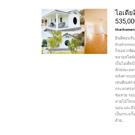
ไอเดีย
535,0
thaihomei
ยินดีตอนรับ
thaihomeid
ก็ขอฝากติด
หลายสไตล์เ
เป็นไอเดีย
ลักษณะออกแ
หลังคาแบบท
เซนติเมตร 
กระจกทรงกล
ชมสวย รอบตั
ลายไม้โทนส
นอน และมีห
เป็นกระจกั้
ด้วย...