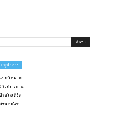
เมนูนำทาง
แบบบ้านสวย
รีวิวสร้างบ้าน
บ้านโมเดิร์น
บ้านงบน้อย