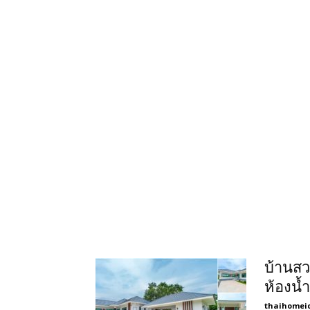
บ้านสว
ห้องน้
thaihomei