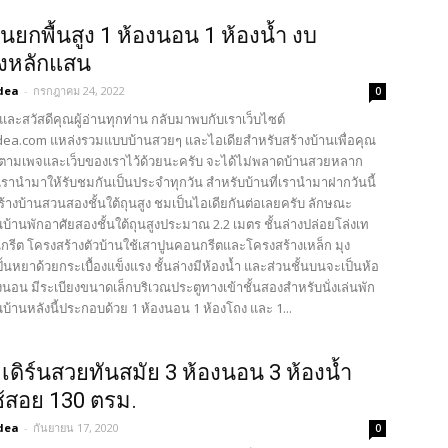
นยกพื้นสูง 1 ห้องนอน 1 ห้องน้ำ งบ
างหลักแสน
dea
-
กรกฎาคม 24, 2022
0
และสวัสดีคุณผู้อ่านทุกท่าน กลับมาพบกับเราเว็บไซต์
ea.com แหล่งรวมแบบบ้านสวยๆ และไอเดียสำหรับสร้างบ้านเพื่อคุณ
ตามเพจและเว็บของเราไว้ด้วยนะครับ จะได้ไม่พลาดบ้านสวยหลาก
รานำมาให้รับชมกันเป็นประจำทุกวัน สำหรับบ้านที่เรานำมาฝากวันนี้
ร้างบ้านสวนสองชั้นใต้ถุนสูง ชมเป็นไอเดียกันต่อเลยครับ ลักษณะ
้านพักอาศัยสองชั้นใต้ถุนสูงประมาณ 2.2 เมตร ชั้นล่างปล่อยโล่งเท
นกรีต โครงสร้างตัวบ้านใช้เสาปูนคอนกรีตและโครงสร้างเหล็ก มุง
้นหยาด้วยกระเบื้องแข็งแรง ชั้นล่างมีห้องน้ำ และส่วนชั้นบนจะเป็นห้อ
นอน มีระเบียงขนาดเล็กบริเวณประตูทางเข้าชั้นสองสำหรับนั่งเล่นพัก
ั้นบ้านหลังนี้ประกอบด้วย 1 ห้องนอน 1 ห้องโถง และ 1...
เดิร์นสวยทันสมัย 3 ห้องนอน 3 ห้องน้ำ
ใช้สอย 130 ตรม.
dea
-
กันยายน 17, 2020
0