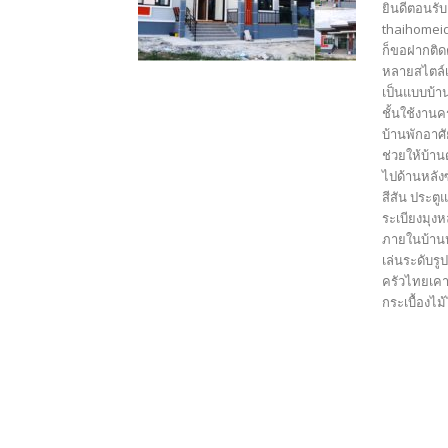
ยินดีตอนรับ
thaihomeid
ก็ขอฝากติด
หลายสไตล์เ
เป็นแบบบ้า
ชั้นใช้งาน
บ้านพักอาศั
ช่วยให้บ้าน
ไปด้านหลัง
สีสัน ประตู
ระเบียงมุงห
ภายในบ้านห
เล่นระดับร
ครัวไทยเคาร
กระเบื้องไม้