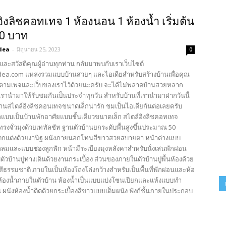
อิงลิชคอทเทจ 1 ห้องนอน 1 ห้องน้ำ เริ่มต้น
00 บาท
dea
-
มิถุนายน 25, 2023
0
และสวัสดีคุณผู้อ่านทุกท่าน กลับมาพบกับเราเว็บไซต์
ea.com แหล่งรวมแบบบ้านสวยๆ และไอเดียสำหรับสร้างบ้านเพื่อคุณ
ตามเพจและเว็บของเราไว้ด้วยนะครับ จะได้ไม่พลาดบ้านสวยหลาก
รานำมาให้รับชมกันเป็นประจำทุกวัน สำหรับบ้านที่เรานำมาฝากวันนี้
บ้านสไตล์อิงลิชคอนเทจขนาดเล็กน่ารัก ชมเป็นไอเดียกันต่อเลยครับ
บบเป็นบ้านพักอาศัยแบบชั้นเดียวขนาดเล็ก สไตล์อิงลิชคอทเทจ
รงจั่วมุงด้วยเททัลชัท ฐานตัวบ้านยกระดับพื้นสูงขึ้นประมาณ 50
ตกแต่งด้วยงานิฐ ผนังภายนอกโทนสีขาวสวยสบายตา หน้าต่างแบบ
มและแบบช่องลูกฟัก หน้ามีระเบียงมุงหลังคาสำหรับนั่งเล่นพักผ่อน
วบ้านปูทางเดินด้วยงานกระเบื้อง ส่วนของภายในตัวบ้านปูพื้นห้องด้วย
ีธรรมชาติ ภายในเป็นห้องโถงโล่งกว้างสำหรับเป็นพื้นที่พักผ่อนและห้อ
้องน้ำภายในตัวบ้าน ห้องน้ำเป็นแบบแบ่งโซนเปียกและแห้งแบบทำ
น ผนังห้องน้ำติดด้วยกระเบื้องสีขาวแบบเต็มผนัง ฟังก์ชั้นภายในประกอบ