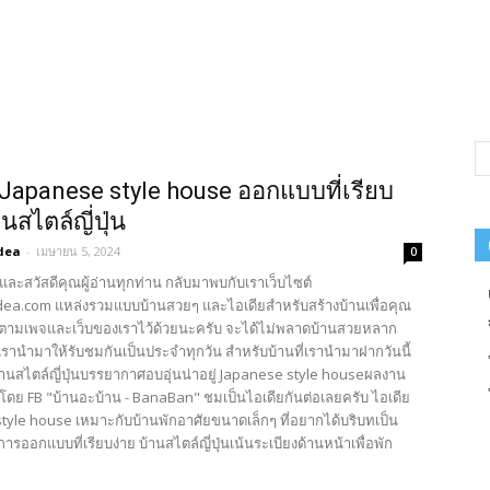
 Japanese style house ออกแบบที่เรียบ
านสไตล์ญี่ปุ่น
dea
-
เมษายน 5, 2024
0
และสวัสดีคุณผู้อ่านทุกท่าน กลับมาพบกับเราเว็บไซต์
ea.com แหล่งรวมแบบบ้านสวยๆ และไอเดียสำหรับสร้างบ้านเพื่อคุณ
ตามเพจและเว็บของเราไว้ด้วยนะครับ จะได้ไม่พลาดบ้านสวยหลาก
รานำมาให้รับชมกันเป็นประจำทุกวัน สำหรับบ้านที่เรานำมาฝากวันนี้
้านสไตล์ญี่ปุ่นบรรยากาศอบอุ่นน่าอยู่ Japanese style houseผลงาน
โดย FB "บ้านอะบ้าน - BanaBan" ชมเป็นไอเดียกันต่อเลยครับ ไอเดีย
tyle house เหมาะกับบ้านพักอาศัยขนาดเล็กๆ ที่อยากได้บริบทเป็น
ารออกแบบที่เรียบง่าย บ้านสไตล์ญี่ปุ่นเน้นระเบียงด้านหน้าเพื่อพัก