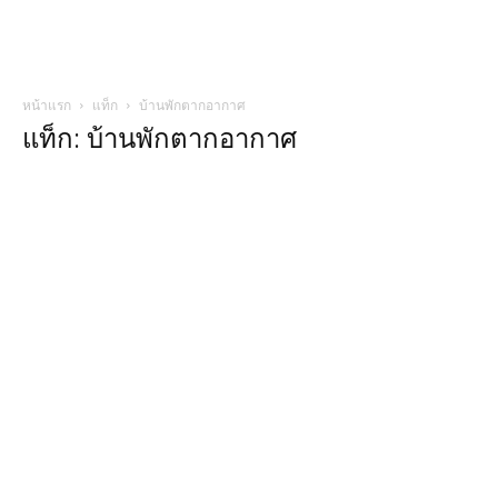
หน้าแรก
แท็ก
บ้านพักตากอากาศ
แท็ก: บ้านพักตากอากาศ