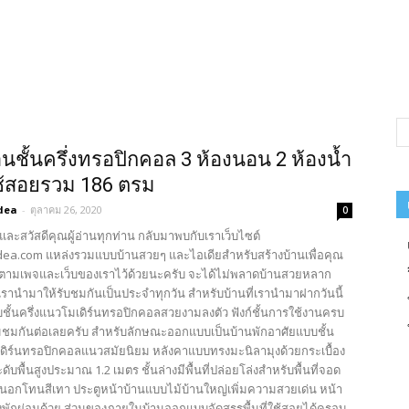
นชั้นครึ่งทรอปิกคอล 3 ห้องนอน 2 ห้องน้ำ
่ใช้สอยรวม 186 ตรม
dea
-
ตุลาคม 26, 2020
0
และสวัสดีคุณผู้อ่านทุกท่าน กลับมาพบกับเราเว็บไซต์
ea.com แหล่งรวมแบบบ้านสวยๆ และไอเดียสำหรับสร้างบ้านเพื่อคุณ
ตามเพจและเว็บของเราไว้ด้วยนะครับ จะได้ไม่พลาดบ้านสวยหลาก
รานำมาให้รับชมกันเป็นประจำทุกวัน สำหรับบ้านที่เรานำมาฝากวันนี้
บชั้นครึ่งแนวโมเดิร์นทรอปิกคอลสวยงามลงตัว ฟังก์ชั้นการใช้งานครบ
มชมกันต่อเลยครับ สำหรับลักษณะออกแบบเป็นบ้านพักอาศัยแบบชั้น
เดิร์นทรอปิกคอลแนวสมัยนิยม หลังคาแบบทรงมะนิลามุงด้วยกระเบื้อง
ดับพื้นสูงประมาณ 1.2 เมตร ชั้นล่างมีพื้นที่ปล่อยโล่งสำหรับพื้นที่จอด
นอกโทนสีเทา ประตูหน้าบ้านแบบไม้บ้านใหญ่เพิ่มความสวยเด่น หน้า
ยงพักผ่อนด้วย ส่วนของภายในบ้านออกแบบจัดสรรพื้นที่ใช้สอยได้ครอบ