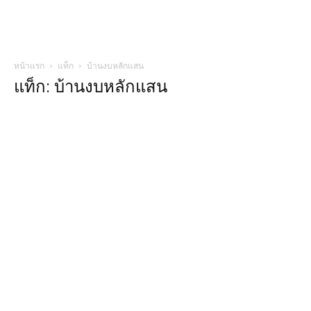
หน้าแรก
แท็ก
บ้านงบหลักแสน
แท็ก: บ้านงบหลักแสน