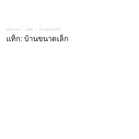
หน้าแรก
แท็ก
บ้านขนาดเล็ก
แท็ก: บ้านขนาดเล็ก