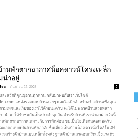
บ้านพักตากอากาศน็อคดาวน์โครงเหล็ก
น่าอยู่
dea
-
กันยายน 22, 2023
0
และสวัสดีคุณผู้อ่านทุกท่าน กลับมาพบกับเราเว็บไซต์
ea.com แหล่งรวมแบบบ้านสวยๆ และไอเดียสำหรับสร้างบ้านเพื่อคุณ
ตามเพจและเว็บของเราไว้ด้วยนะครับ จะได้ไม่พลาดบ้านสวยหลาก
รานำมาให้รับชมกันเป็นประจำทุกวัน สำหรับบ้านที่เรานำมาฝากวันนี้
บ้านพักตากอากาศเหมาะกับการพักผ่อน ชมเป็นไอเดียกันต่อเลยครับ
ณะออกแบบเป็นบ้านพักอาศัยชั้นเดียว เป็นบ้านน็อคดาวน์สไตล์โมเดิร์
รงสร้างตัวบ้านแบบเหล็กทั้งหลัง ฐานตัวบ้านเสาคอนกรีตแข็งแรง ตัว