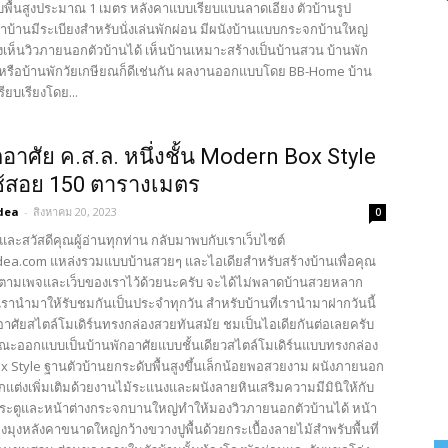
บพื้นสูงประมาณ 1 เมตร หลังคาแบบเรียบแบนลาดเอียง ตัวบ้านรูป
้าบ้านมีระเบียงสำหรับนั่งเล่นพักผ่อน มีผนังบ้านแบบกระจกบ้านใหญ่
ห็นวิวภายนอกตัวบ้านได้ เห็นบ้านเหมาะสร้างเป็นบ้านสวน บ้านพัก
รือบ้านพักวัยเกษียณก็ดีเช่นกัน ผลงานออกแบบโดย BB-Home บ้าน
รียบเรียงโดย...
กอาศัย ค.ส.ล. หนึ่งชั้น Modern Box Style
่ใช้สอย 150 ตารางเมตร
dea
-
สิงหาคม 20, 2023
0
และสวัสดีคุณผู้อ่านทุกท่าน กลับมาพบกับเราเว็บไซต์
ea.com แหล่งรวมแบบบ้านสวยๆ และไอเดียสำหรับสร้างบ้านเพื่อคุณ
ตามเพจและเว็บของเราไว้ด้วยนะครับ จะได้ไม่พลาดบ้านสวยหลาก
รานำมาให้รับชมกันเป็นประจำทุกวัน สำหรับบ้านที่เรานำมาฝากวันนี้
กอาศัยสไตล์โมเดิร์นทรงกล่องสวยทันสมัย ชมเป็นไอเดียกันต่อเลยครับ
ณะออกแบบเป็นบ้านพักอาศัยแบบชั้นเดียวสไตล์โมเดิร์นแบบทรงกล่อง
 Style ฐานตัวบ้านยกระดับพื้นสูงขึ้นเล็กน้อยพอสวยงาม ผนังภายนอก
แต่งเพิ่มเติมด้วยงานไม้ระแนงและผนังลายหินเสริมความมีมินิให้กับ
้ประตูและหน้าต่างกระจกบานใหญ่ทำให้มองวิวภายนอกตัวบ้านได้ หน้า
ยงมุงหลังคาขนาดใหญ่กว้างขวางปูพื้นด้วยกระเบื้องลายไม้สำพรับพื้นที่