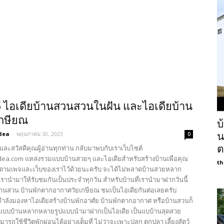
 ไอเดียบ้านสวนสวนในฝัน และไอเดียบ้าน
เกษียณ
บ
dea
-
พฤษภาคม 30, 2023
0
น
ต
และสวัสดีคุณผู้อ่านทุกท่าน กลับมาพบกับเราเว็บไซต์
ea.com แหล่งรวมแบบบ้านสวยๆ และไอเดียสำหรับสร้างบ้านเพื่อคุณ
t
ตามเพจและเว็บของเราไว้ด้วยนะครับ จะได้ไม่พลาดบ้านสวยหลาก
รานำมาให้รับชมกันเป็นประจำทุกวัน สำหรับบ้านที่เรานำมาฝากวันนี้
บ้านสวน บ้านพักตากอากาศวัยเกษียณ ชมเป็นไอเดียกันต่อเลยครับ
ำลังมองหาไอเดียสร้างบ้านพักอาศํย บ้านพักตากอากาศ หรือบ้านสวนก็
รามีแบบบ้านหลากหลายรูปแบบนำมาฝากเป็นไอเดีย เป็นแบบ้านสุดสวย
มารถใช้ชีวิตพักผ่อนได้อย่างเต็มที่ ไม่ว่าจะเพาะปลูก ตกปลา เลี้ยงสัตว์