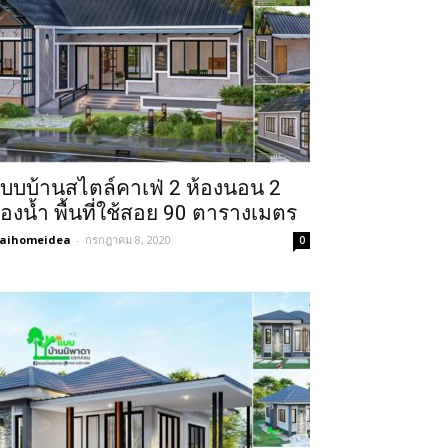
บบบ้านสไตล์คาเฟ่ 2 ห้องนอน 2
้องน้ำ พื้นที่ใช้สอย 90 ตารางเมตร
haihomeidea
-
กรกฎาคม 8, 2020
0