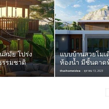
นสมัย โปร่ง
แบบบ้านสวยโมเดิ
ดธรรมชาติ
ห้องน้ำ มีชั้นดาด
thaihomeidea
-
ตุลาคม 13, 2023