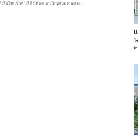
ังไปโซนซักล้างได้ มีห้องนอนใหญ่แบบ Master...
แ
น
t