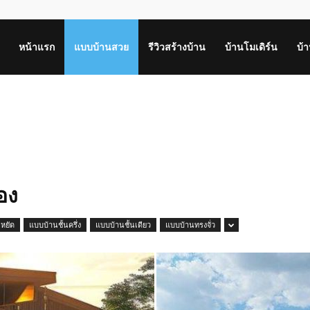
หน้าแรก
แบบบ้านสวย
รีวิวสร้างบ้าน
บ้านโมเดิร์น
บ้
อง
หยัด
แบบบ้านชั้นครึ่ง
แบบบ้านชั้นเดียว
แบบบ้านทรงจั่ว