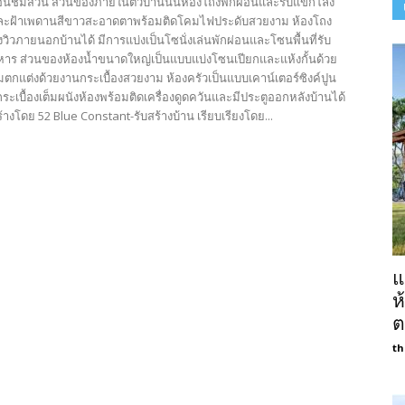
กผ่อนชมสวน ส่วนของภายในตัวบ้านนั้นห้องโถงพักผ่อนและรับแขกโล่ง
และฝ้าเพดานสีขาวสะอาดตาพร้อมติดโคมไฟประดับสวยงาม ห้องโถง
วภายนอกบ้านได้ มีการแบ่งเป็นโซนั่งเล่นพักผ่อนและโซนพื้นที่รับ
ร ส่วนของห้องน้ำขนาดใหญ่เป็นแบบแบ่งโซนเปียกและแห้งกั้นด้วย
ตกแต่งด้วยงานกระเบื้องสวยงาม ห้องครัวเป็นแบบเคาน์เตอร์ซิงค์ปูน
ระเบื้องเต็มผนังห้องพร้อมติดเครื่องดูดควันและมีประตูออกหลังบ้านได้
างโดย 52 Blue Constant-รับสร้างบ้าน เรียบเรียงโดย...
แ
ห
ต
t