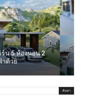
ร์น 5 ห้องนอน 2
ฟ้าด้วย