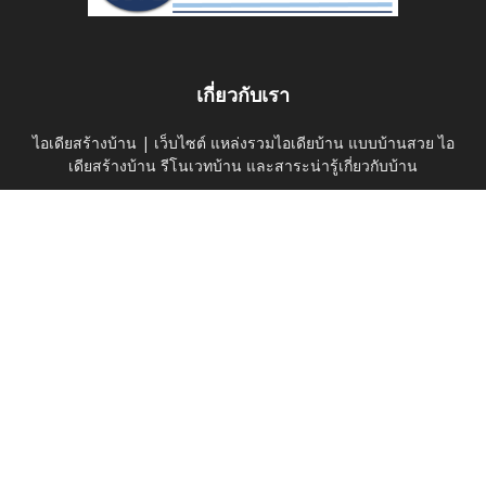
เกี่ยวกับเรา
ไอเดียสร้างบ้าน | เว็บไซต์ แหล่งรวมไอเดียบ้าน แบบบ้านสวย ไอ
เดียสร้างบ้าน รีโนเวทบ้าน และสาระน่ารู้เกี่ยวกับบ้าน
ติดต่อเรา:
thaihomeideas@gmail.com
ติดตามเราได้ที่
ค้นหาบนเว็บไซต์
ดูไอเดียบ้าน
บ้านและสวน
Privacy Policy
© thaihomeidea.com