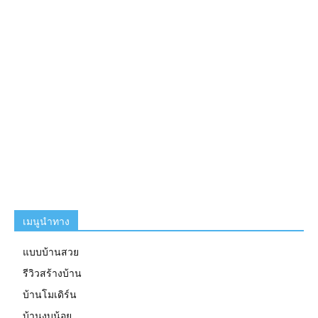
เมนูนำทาง
แบบบ้านสวย
รีวิวสร้างบ้าน
บ้านโมเดิร์น
บ้านงบน้อย