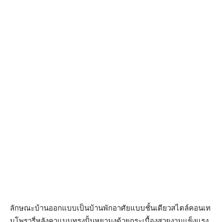
ลักษณะบ้านออกแบบเป็นบ้านพักอาศัยแบบชั้นเดียวสไตล์คอนเท
มโพรารี่หลังคาแบบทรงปั้นหยามุงด้วยกระเบื้องสวยงามแข็งแรง