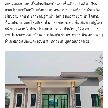
ลักษณะออกแบบเป็นบ้านพักอาศัยแบบชั้นเดียวสไตล์โมเดิร์น
สวยเรียบหรูทันสมัย หลังคาแบบทรงแหงนลาดเอียงไปด้านหลัง
เรียบง่าย ตัวบ้านยกระดับฐานพื้นเล็กน้อยพอสวยงามบันไดสาม
ขั้น ผนังภายนอกโทนสีเทาน้ำตาลอ่อนตกแต่งเพิ่มเติมด้วยอิฐโลว์
ผนังและเสาหน้าบ้าน ประตูแบบกระจกบ้านใหญ่ให้ความสว่าง
ภายในตัวบ้าน หน้าบ้านมีระเบียงบริเวณประตูทางเข้ามุงหลังคาปู
พื้นด้วยกระเบื้องและรอบบ้านเทด้วยพื้นปูนคอนกรีตด้วย