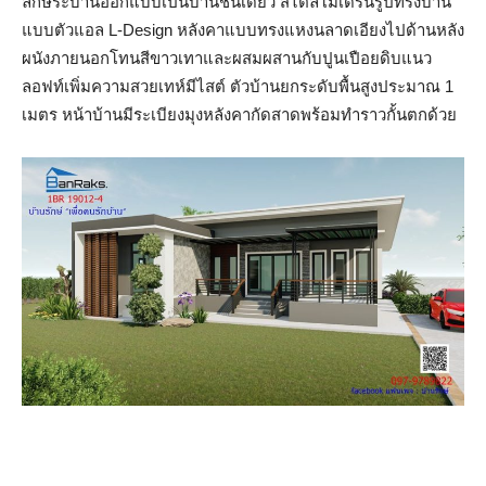
ลักษระบ้านออกแบบเป็นบ้านชั้นเดียว สไตล์โมเดิร์นรูปทรงบ้าน
แบบตัวแอล L-Design หลังคาแบบทรงแหงนลาดเอียงไปด้านหลัง
ผนังภายนอกโทนสีขาวเทาและผสมผสานกับปูนเปือยดิบแนว
ลอฟท์เพิ่มความสวยเทห์มีไสต์ ตัวบ้านยกระดับพื้นสูงประมาณ 1
เมตร หน้าบ้านมีระเบียงมุงหลังคากัดสาดพร้อมทำราวกั้นตกด้วย