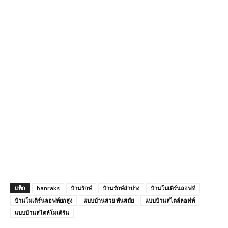
แท็ก
banraks
บ้านรักษ์
บ้านรักษ์ลําปาง
บ้านโมเดิร์นลอฟท์
บ้านโมเดิร์นลอฟท์ยกสูง
แบบบ้านสวย ทันสมัย
แบบบ้านสไตล์ลอฟท์
แบบบ้านสไตล์โมเดิร์น