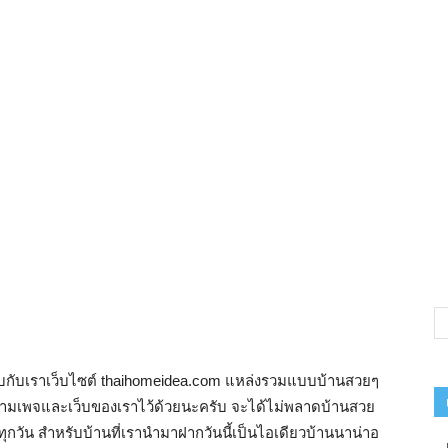
าพบกับเราเว็บไซต์ thaihomeidea.com แหล่งรวมแบบบ้านสวยๆ
ดตามเพจและเว็บของเราไว้ด้วยนะครับ จะได้ไม่พลาดบ้านสวย
วัน สำหรับบ้านที่เรานำมาฝากวันนี้เป็นไอเดียวบ้านนาน่าอ