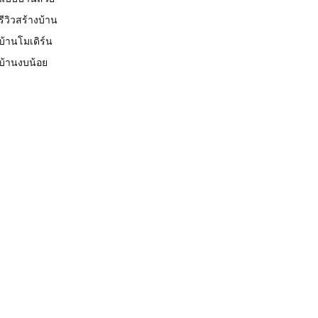
รีวิวสร้างบ้าน
บ้านโมเดิร์น
บ้านงบน้อย