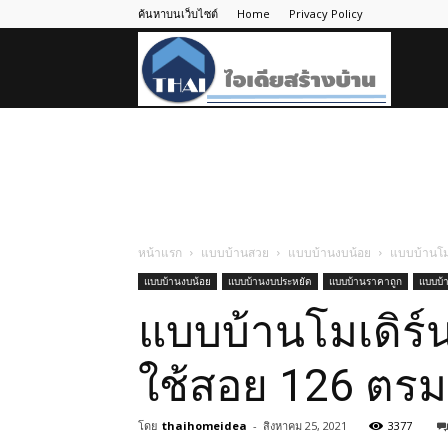
ค้นหาบนเว็บไซต์
Home
Privacy Policy
ไอ
เดีย
สร้าง
หน้าแรก
แบบบ้านสวย
แบบบ้านงบน้อย
แบบบ้านโมเ
แบบบ้านงบน้อย
แบบบ้านงบประหยัด
แบบบ้านราคาถูก
แบบบ้
บ้าน
แบบบ้านโมเดิร์นโ
ใช้สอย 126 ตรม
โดย
thaihomeidea
-
สิงหาคม 25, 2021
3377