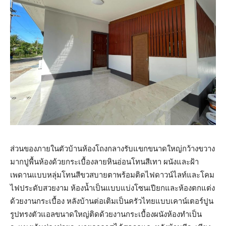
ส่วนของภายในตัวบ้านห้องโถงกลางรับแขกขนาดใหญ่กว้างขวาง
มากปูพื้นห้องด้วยกระเบื้องลายหินอ่อนโทนสีเทา ผนังและฝ้า
เพดานแบบหลุ่มโทนสีขวสบายตาพร้อมติดไฟดาวน์ไลท์และโคม
ไฟประดับสวยงาม ห้องน้ำเป็นแบบแบ่งโซนเปียกและห้องตกแต่ง
ด้วยงานกระเบื้อง หลังบ้านต่อเติมเป็นครัวไทยแบบเคาน์เตอร์ปูน
รูปทรงตัวแอลขนาดใหญ่ติดด้วยงานกระเบื้องผนังห้องทำเป็น