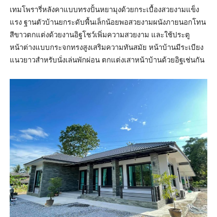
เทมโพรารี่หลังคาแบบทรงปั้นหยามุงด้วยกระเบื้องสวยงามแข็ง
แรง ฐานตัวบ้านยกระดับพื้นเล็กน้อยพอสวยงามผนังภายนอกโทน
สีขาวตกแต่งด้วยงานอิฐโชว์เพิ่มความสวยงาม และใช้ประตู
หน้าต่างแบบกระจกทรงสูงเสริมความทันสมัย หน้าบ้านมีระเบียง
แนวยาวสำหรับนั่งเล่นพักผ่อน ตกแต่งเสาหน้าบ้านด้วยอิฐเช่นกัน