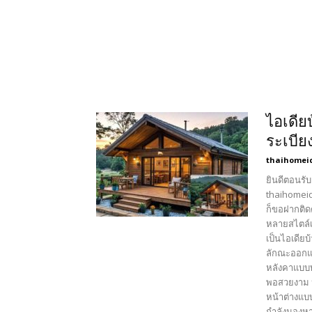
ไอเดีย
ระเบีย
thaihomei
ยินดีตอนรับ
thaihomeid
ก็ขอฝากติด
หลายสไตล์เ
เป็นไอเดียบ
ลักณะออกแบ
หลังคาแบบท
พอสวยงาม หน
หน้าต่างแบ
กำลังมองหา