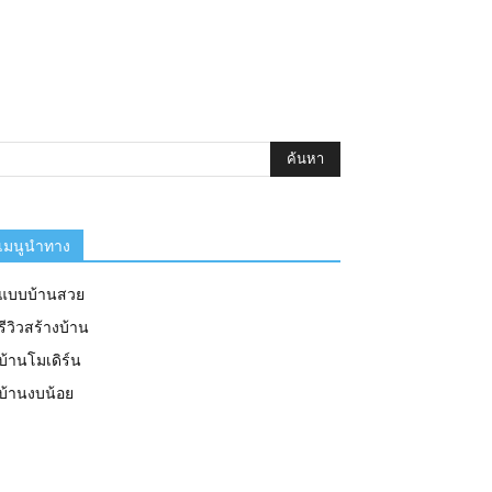
เมนูนำทาง
แบบบ้านสวย
รีวิวสร้างบ้าน
บ้านโมเดิร์น
บ้านงบน้อย