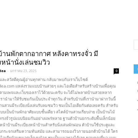
บ้านพักตากอากาศ หลังคาทรงจั่ว มี
งหน้านั่งเล่นชมวิว
dea
-
มกราคม 23, 2025
0
และสวัสดีคุณผู้อ่านทุกท่าน กลับมาพบกับเราเว็บไซต์
ea.com แหล่งรวมแบบบ้านสวยๆ และไอเดียสำหรับสร้างบ้านเพื่อคุณ
ตามเพจและเว็บของเราไว้ด้วยนะครับ จะได้ไม่พลาดบ้านสวยหลาก
รานำมาให้รับชมกันเป็นประจำทุกวัน สำหรับบ้านที่เรานำมาฝากวันนี้
้านสวนมีระเบียงนั่งเล่นรับลมชมวิว ชมเป็นไอเดียกันต่อเลยครับ สำหรับ
บเป็นบ้านพักอาศัยแบบชั้นเดียว สไตล์บ้านสวนเรียบง่าย เป็นบ้านไม้
รงจั่วรูปแบบนิยมกันอย่างแพร่หลาย ฐานตัวบ้านยกระดับพื้นเล็กน้อย
้าบ้านมีระเบียงหน้าบ้านสำหรับนั่งเล่นพักผ่อน ตัวบ้านใช้ประตูและ
บกระจกเสริมความทันสมัย และสามารถมองวิวภายนอกตัวบ้านได้ ใคร
ไอเดียบ้านขนาดเล็กงบน้อย ชมเป็นแนวทางได้เลย ขอบคุณที่มา แบบ