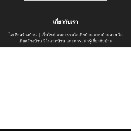
เกี่ยวกับเรา
ไอเดียสร้างบ้าน | เว็บไซต์ แหล่งรวมไอเดียบ้าน แบบบ้านสวย ไอ
เดียสร้างบ้าน รีโนเวทบ้าน และสาระน่ารู้เกี่ยวกับบ้าน
ติดต่อเรา:
thaihomeideas@gmail.com
ติดตามเราได้ที่
ค้นหาบนเว็บไซต์
ดูไอเดียบ้าน
บ้านและสวน
Privacy Policy
© thaihomeidea.com