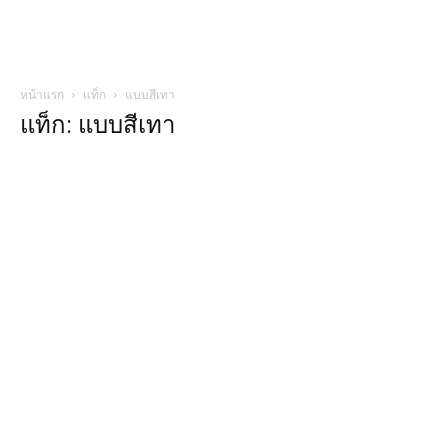
หน้าแรก
แท็ก
แบบสีเทา
แท็ก: แบบสีเทา