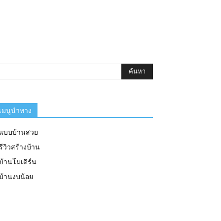
เมนูนำทาง
แบบบ้านสวย
รีวิวสร้างบ้าน
บ้านโมเดิร์น
บ้านงบน้อย