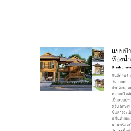
แบบบ้า
ห้องน้
thaihomei
ยินดีตอนรับ
thaihomeid
ฝากติดตามเ
หลายสไตล์เ
เป็นแบบบ้า
ครับ ลักษณ
ชั้นล่างจะเ
มีพื้นที่ปล่
นอนพร้อมด้
จัดสรรพื้น