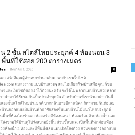
น 2 ชั้น สไตล์ไทยประยุกค์ 4 ห้องนอน 3
ำ พื้นที่ใช้สอย 200 ตารางเมตร
dea
-
สิงหาคม 1, 2020
0
และสวัสดีคุณผู้อ่านทุกท่าน กลับมาพบกับเราเว็บไซต์
ea.com แหล่งราวมแบบบ้านสวยๆ และไอเดียสร้างบ้านเพื่อคุณ ก็ขอ
พจและเว็บไซต์ของเราไว้ด้วยนะครับ จะได้ไม่พลาดแบบบ้านสวยหลาก
รานำมาให้รับชมกันเป็นประจำทุกวัน สำหรับบ้านที่เรานำมาฝากวันนี้
นสองชั้นสไตล์ไทยประยุกต์ บวกกลิ่นอายอีสานนิดๆ ติตามชมกันต่อเลย
ะบ้านออกแบบเป็นบ้านพักอาศัยสองชั้นแบบบ้านไม้แนวไทยประยุกต์
ป็นพื้นที่ห้องโถงรับและห้องครัว มีห้องนอน 1 ห้องพร้อมด้วยห้องน้ำ และ
อยโล่งช่วยให้บ้านดูโปร่งสบายยิ่งขึ้น ส่วนชั้นบนจะเป็นพื้นที่พักผ่อนห้อง
วยห้องน้ำ 2 ห้องและมีพื้นนั่งเล่นแบบเปิดโล่งด้วย ส่วนของการออกแบบ
ที่ใช้สอยได้ครอบพร้อมลงตัวเหมาะสำหรับครอบครัวไทยสมาชิกหลาย