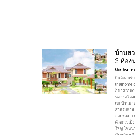
บ้านสว
3 ห้องน
thaihomei
ยินดีตอนรับ
thaihomeid
ก็ขอฝากติด
หลายสไตล์เ
เป็นบ้านพัก
สำหรับลักษณ
จอดรถและนั
ด้วยกระเบื
ใหญ่ ใช้หน
มีระเบียงบ