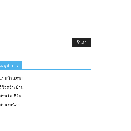
เมนูนำทาง
แบบบ้านสวย
รีวิวสร้างบ้าน
บ้านโมเดิร์น
บ้านงบน้อย