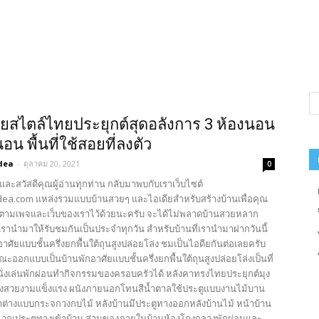
ยสไตล์ไทยประยุกต์สุดอลังการ 3 ห้องนอน
อน พื้นที่ใช้สอยที่ลงตัว
dea
-
ตุลาคม 20, 2021
0
และสวัสดีคุณผู้อ่านทุกท่าน กลับมาพบกับเราเว็บไซต์
ea.com แหล่งรวมแบบบ้านสวยๆ และไอเดียสำหรับสร้างบ้านเพื่อคุณ
ตามเพจและเว็บของเราไว้ด้วยนะครับ จะได้ไม่พลาดบ้านสวยหลาก
รานำมาให้รับชมกันเป็นประจำทุกวัน สำหรับบ้านที่เรานำมาฝากวันนี้
อาศัยแบบชั้นครึ่งยกพื้นใต้ถุนสูงปล่อยโล่ง ชมเป็นไอดียกันต่อเลยครับ
ะออกแบบเป็นบ้านพักอาศัยแบบชั้นครึ่งยกพื้นใต้ถุนสูงปล่อยโล่งเป็นที่
่งเล่นพักผ่อนทำกิจกรรมของครอบครัวได้ หลังคาทรงไทยประยุกต์มุง
้องสวยงามแข็งแรง ผนังภายนอกโทนสีน้ำตาลใช้ประตูแบบงานไม้บาน
้าต่างแบบกระจกวงกบไม้ หลังบ้านมีประตูทางออกหลังบ้านไม้ หน้าบ้าน
ริเวณประตูทางเข้าบ้าน ส่วนของภายในบ้านห้องโถงกลางพักผ่อนและ