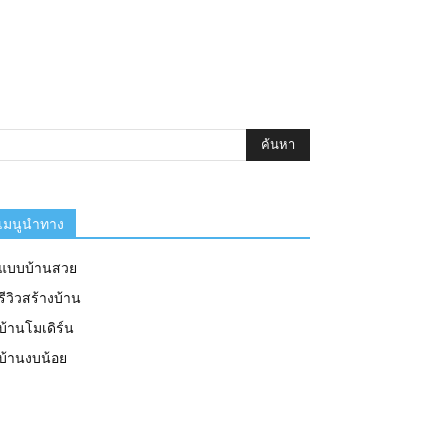
เมนูนำทาง
แบบบ้านสวย
รีวิวสร้างบ้าน
บ้านโมเดิร์น
บ้านงบน้อย