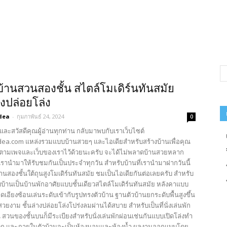
บ้านสวนสองชั้น สไตล์โมเดิร์นทันสมัย
ูงปล่อยโล่ง
dea
-
กุมภาพันธ์ 24, 2024
0
และสวัสดีคุณผู้อ่านทุกท่าน กลับมาพบกับเราเว็บไซต์
ea.com แหล่งรวมแบบบ้านสวยๆ และไอเดียสำหรับสร้างบ้านเพื่อคุณ
ตามเพจและเว็บของเราไว้ด้วยนะครับ จะได้ไม่พลาดบ้านสวยหลาก
รานำมาให้รับชมกันเป็นประจำทุกวัน สำหรับบ้านที่เรานำมาฝากวันนี้
้านสองชั้นใต้ถุนสูงโมเดิร์นทันสมัย ชมเป็นไอเดียกันต่อเลยครับ สำหรับ
้านเป็นบ้านพักอาศัยแบบชั้นเดียวสไตล์โมเดิร์นทันสมัย หลังคาแบบ
เอียงซ้อนเล่นระดับเข้ากับรูปทรงตัวบ้าน ฐานตัวบ้านยกระดับพื้นสูงขึ้น
วยงาม ชั้นล่างปล่อยโล่งโปร่งลมผ่านได้สบาย สำหรับเป็นที่นั่งเล่นพัก
สวนของชั้นบนก็มีระเบียงสำหรับนั่งเล่นพักผ่อนเช่นกันแบบเปิดโล่งทำ
นตก และภายในตัวบ้านจะเป็นห้องนอนและห้องน้ำ ผลงานออกแบบโดย