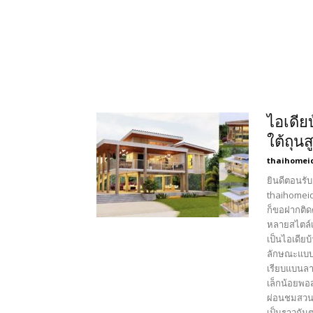
ไอเดีย
ใต้ถุนส
thaihomei
ยินดีตอนรับ
thaihomeid
ก็ขอฝากติด
หลายสไตล์เ
เป็นไอเดียบ
ลักษณะแบบบ
เรียบแบนลาด
เล็กน้อยพอส
ผ่อนชมสวน 
เป็นราวกั