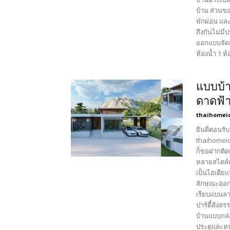
บ้าน ส่วนขอ
พักผ่อน แล
ถึงกันไม่มี
ออกแบบจัดส
ห้องน้ำ 1 ห้
แบบบ้า
ดาดฟ้า
thaihomei
ยินดีตอนรับ
thaihomeid
ก็ขอฝากติด
หลายสไตล์เ
เป็นไอเดีย
ลักษณะออกแ
เรียบแบนลา
ปาร์ตี้สังส
บ้านแบบกล่
ประตูและหน