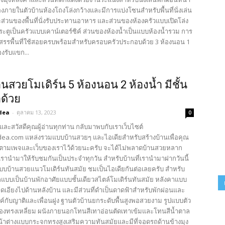
งภายในตัวบ้านห้องโถงโล่งกว้างและมีการแบ่งโซนสำหรับพื้นที่นั่งเล่น
ะส่วนของพื้นที่นั่งรับประทานอาหาร และส่วนของห้องครัวแบบเปิดโล่ง
ประตูเป็นครัวแบบเคาน์เตอร์ซิค์ ส่วนของห้องน้ำเป็นแบบห้องน้ำรวม การ
รรพื้นที่ใช้สอยครบพร้อมสำหรับครอบครัวประกอบด้วย 3 ห้องนอน 1
องรับแขก...
นสวยโมเดิร์น 5 ห้องนอน 2 ห้องน้ำ มีชั้น
ด้วย
dea
-
ตุลาคม 13, 2023
0
และสวัสดีคุณผู้อ่านทุกท่าน กลับมาพบกับเราเว็บไซต์
ea.com แหล่งรวมแบบบ้านสวยๆ และไอเดียสำหรับสร้างบ้านเพื่อคุณ
ตามเพจและเว็บของเราไว้ด้วยนะครับ จะได้ไม่พลาดบ้านสวยหลาก
รานำมาให้รับชมกันเป็นประจำทุกวัน สำหรับบ้านที่เรานำมาฝากวันนี้
แบบบ้านสวยแนวโมเดิร์นทันสมัย ชมเป็นไอเดียกันต่อเลยครับ สำหรับ
บบเป็นบ้านพักอาศัยแบบชั้นเดียวสไตล์โมเดิร์นทันสมัย หลังคาแบบ
ดเอียงไปด้านหลังบ้าน และมีส่วนที่ดำเป็นดาดฟ้าสำหรับพักผ่อนและ
รรค์กับญาติและเพื่อนฝูง ฐานตัวบ้านยกระดับพื้นสูงพอสวยงาม รูปแบบตัว
องทรงเหลี่ยม ผนังภายนอกโทนสีเทาอ่อนตัดเทาเข้มและโทนสีน้ำตาล
้าต่างแบบกระจกทรงสูงเสริมความทันสมัยและมีที่จอดรถด้านข้างมุง