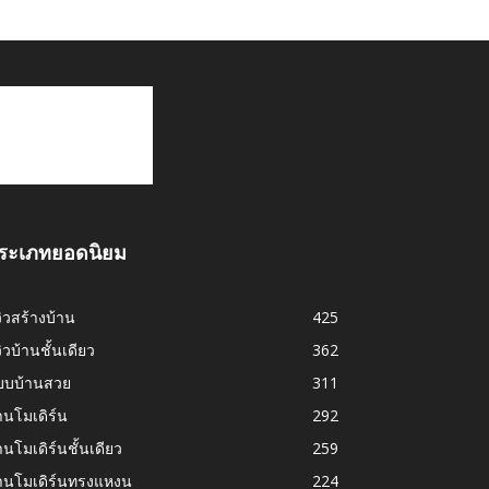
ระเภทยอดนิยม
วิวสร้างบ้าน
425
วิวบ้านชั้นเดียว
362
บบบ้านสวย
311
านโมเดิร์น
292
านโมเดิร์นชั้นเดียว
259
้านโมเดิร์นทรงแหงน
224