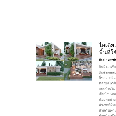
ไอเดีย
พื้นที่
thaihomei
ยินดีตอนรับ
thaihomeid
ก็ขอฝากติด
หลายสไตล์เ
แบบบ้านโมเ
เป็นบ้านพัก
น้อยพอสวย
ล่าเซลล์ด้
ส่วนด้วยงา
บ้านมีระเบี