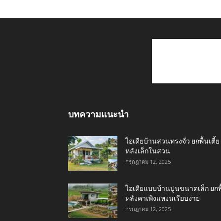
บทความแนะนำ
ไอเดียบ้านสวนทรงจั่ว ยกพื้นเตี้ย
หลังเล็กในสวน
กรกฎาคม 12, 2025
ไอเดียแบบบ้านปูนขนาดเล็ก ยกพื
หลังคาเพิงแหงนเรียบง่าย
กรกฎาคม 12, 2025