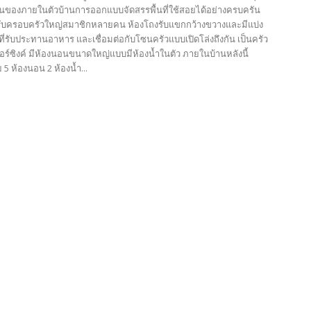
่วนของภายในตัวบ้านการออกแบบจัดสรรพื้นที่ใช้สอยได้อย่างครบครัน
ับครอบครัวใหญ่สมาชิกหลายคน ห้องโถงรับแขกกว้างขวางและมีแบ่ง
ที่รับประทานอาหาร และเชื่อมต่อกับโซนครัวแบบเปิดโล่งถึงกัน เป็นครัว
อร์ซิงค์ มีห้องนอนขนาดใหญ่แบบมีห้องน้ำในตัว ภายในบ้านหลังนี้
5 ห้องนอน 2 ห้องน้ำ...