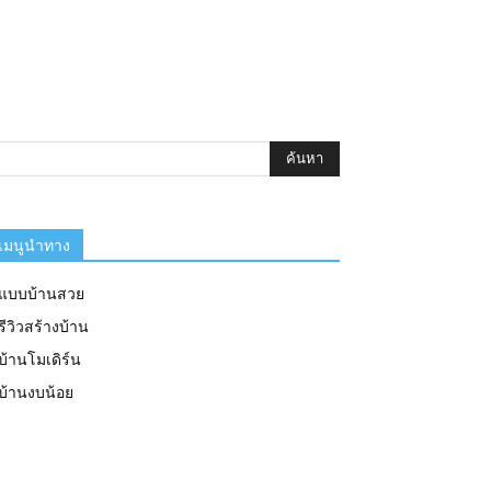
เมนูนำทาง
แบบบ้านสวย
รีวิวสร้างบ้าน
บ้านโมเดิร์น
บ้านงบน้อย