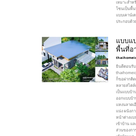
เหมาะสำหร
โซนเป็นพื้น
แบบเคาน์เต
ประกอบด้วย 
แบบแปล
พื้นที
thaihomei
ยินดีตอนรับ
thaihomeid
ก็ขอฝากติด
หลายสไตล์เ
เป็นแบบบ้า
ออกแบบบ้านห
แหงนลาดเอี
แน่ง ผนังภ
หน้าต่างแบ
เข้าบ้าน แล
ส่วนของการ