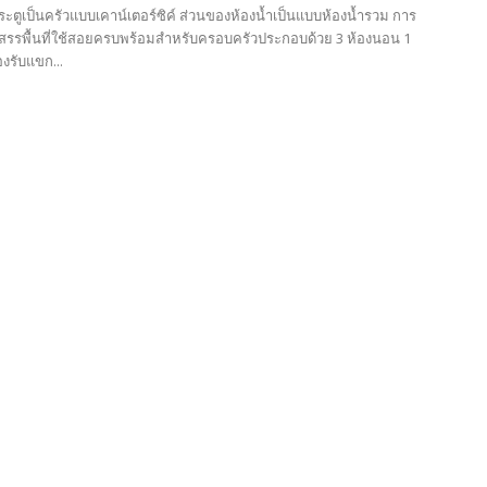
ประตูเป็นครัวแบบเคาน์เตอร์ซิค์ ส่วนของห้องน้ำเป็นแบบห้องน้ำรวม การ
รรพื้นที่ใช้สอยครบพร้อมสำหรับครอบครัวประกอบด้วย 3 ห้องนอน 1
องรับแขก...