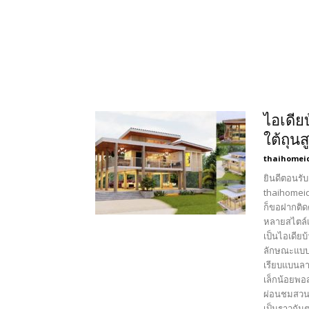
ไอเดีย
ใต้ถุนส
thaihomei
ยินดีตอนรับ
thaihomeid
ก็ขอฝากติด
หลายสไตล์เ
เป็นไอเดียบ
ลักษณะแบบบ
เรียบแบนลาด
เล็กน้อยพอส
ผ่อนชมสวน 
เป็นราวกั