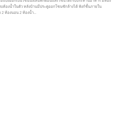
ะมีแบ่งออกเป็นโซนนั่งเล่นพักผ่อนและโซนโต๊ะรับประทานอาหาร มีห้อง
ห้องน้ำในตัว หลังบ้านมีประตูออกโซนซักล้างได้ ฟังก์ชั้นภายใน
2 ห้องนอน 2 ห้องน้ำ...