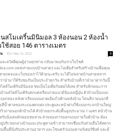
นสโมเดริ์นมินิมอล 3 ห้องนอน 2 ห้องน้ำ
่ตัวใช้สอย 146 ตารางเมตร
าน
-
ธันวาคม 16, 2022
0
และสวัสดีคุณผู้อ่านทุกท่าน กลับมาพบกับเราเว็บไซต์
ea.com แหล่งรวมแบบบ้านสวยๆ และไอเดียสำหรับสร้างบ้านเพื่อคุณ
ตามเพจและเว็บของเราไว้ด้วยนะครับ จะได้ไม่พลาดบ้านสวยหลาก
รานำมาให้รับชมกันเป็นประจำทุกวัน สำหรับบ้านที่เรานำมาฝากวันนี้
สไตล์โมเดิร์นมินิมอล ชมเป็นไอเดียกันต่อได้เลย สำหรับลักษณะการ
้านสไตล์โมเดิร์นตกแต่งเรียบง่ายแนวมินิมอลญี่ปุ่น ตัวบ้านเป็นแบบ
แบบกล่อง หลังคาเรียบแบนลาดเอียงไปด้านหลังบ้าน โทนสีภายนอกสี
สีน้ำตาลของระแนงตกแต่ง ประตูและหน้าต่างใช้แบบกระจกบ้านใหญ่
ิวภายนอกตัวบ้านได้ ตัวบ้านยกระดับพื้นสูงประมาณ 1 เมตร หน้าบ้าน
ำหรับนั่งเล่นพักผ่อนชมสวน ส่วนของการออกแบบภายในตัวบ้าน ห้อง
ยู่บริเวณกลางบ้านและประตูทางเข้า สามารถเชื่อมกับส่วนอื่นได้สดวก
ซนพื้นที่นั่งรับประทานอาหาร และโซนครัวแบบเคานร์เตอร์ซิงค์ และมี