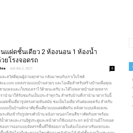
นแฝดชั้นเดียว 2 ห้องนอน 1 ห้องน้ำ
ด้วยโรงจอดรถ
dea
-
เมษายน 2, 2021
0
และสวัสดีคุณผู้อ่านทุกท่าน กลับมาพบกับเราเว็บไซต์
ea.com แหล่งรวมแบบบ้านสวยๆ และไอเดียสำหรับสร้างบ้านเพื่อคุณ
ตามเพจและเว็บของเราไว้ด้วยนะครับ จะได้ไม่พลาดบ้านสวยหลาก
รานำมาให้รับชมกันเป็นประจำทุกวัน สำหรับบ้านที่เรานำมาฝากวันนี้
นแฝดชั้นเดียวรูปทรงสวยทันสมัย ชมเป็นไอเดียวกันต่อเลยครับ สำหรับ
บบเป็นบ้านพักอาศัยชั้นเดียวแบบแฝดติดกัน หลังคาแบบเพิงแหงน
้อนระดับเข้ากับรูปทรงตัวบ้าน ผนังภายนอกโทนสีขาวตัดกับเทาพร้อม
สีน้ำตาลและงานอิฐประตูและหน้าต่างใช้แบบกระจก หน้าบ้านมีโรงจอด
นของการออกแบบจัดสรรพื้นที่ใช้สอยภายในห้องโถงกลางรับแขกและ
นพื้นที่เปิดโล่งมีประตูออกโซนซักลางหลังบ้านได้ ฟังก์ชั้นภายในประกอบ