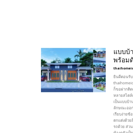
แบบบ้า
พร้อม
thaihomei
ยินดีตอนรับ
thaihomeid
ก็ขอฝากติด
หลายสไตล์เ
เป็นแบบบ้า
ลักษณะออกแ
เรียบง่ายซ
ตกแต่งด้วย
รถด้วย ส่ว
ห้องครัวเป็