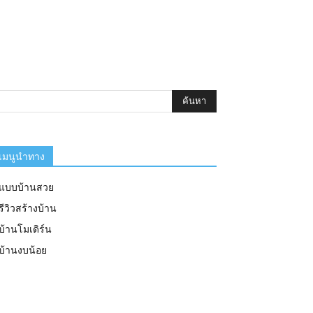
เมนูนำทาง
แบบบ้านสวย
รีวิวสร้างบ้าน
บ้านโมเดิร์น
บ้านงบน้อย