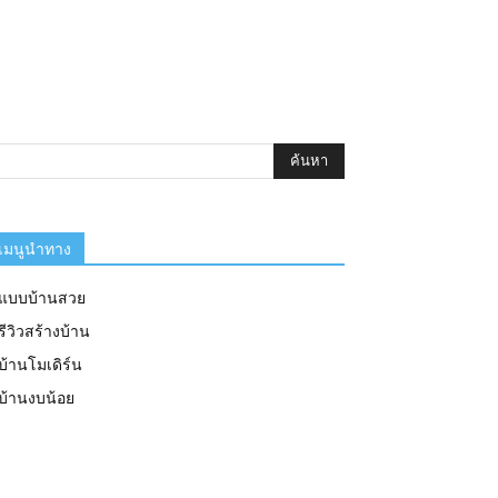
เมนูนำทาง
แบบบ้านสวย
รีวิวสร้างบ้าน
บ้านโมเดิร์น
บ้านงบน้อย