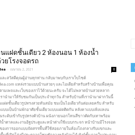
นแฝดชั้นเดียว 2 ห้องนอน 1 ห้องน้ำ
ด้วยโรงจอดรถ
dea
-
เมษายน 2, 2021
0
และสวัสดีคุณผู้อ่านทุกท่าน กลับมาพบกับเราเว็บไซต์
ea.com แหล่งรวมแบบบ้านสวยๆ และไอเดียสำหรับสร้างบ้านเพื่อคุณ
ตามเพจและเว็บของเราไว้ด้วยนะครับ จะได้ไม่พลาดบ้านสวยหลาก
รานำมาให้รับชมกันเป็นประจำทุกวัน สำหรับบ้านที่เรานำมาฝากวันนี้
นแฝดชั้นเดียวรูปทรงสวยทันสมัย ชมเป็นไอเดียวกันต่อเลยครับ สำหรับ
บบเป็นบ้านพักอาศัยชั้นเดียวแบบแฝดติดกัน หลังคาแบบเพิงแหงน
้อนระดับเข้ากับรูปทรงตัวบ้าน ผนังภายนอกโทนสีขาวตัดกับเทาพร้อม
สีน้ำตาลและงานอิฐประตูและหน้าต่างใช้แบบกระจก หน้าบ้านมีโรงจอด
นของการออกแบบจัดสรรพื้นที่ใช้สอยภายในห้องโถงกลางรับแขกและ
นพื้นที่เปิดโล่งมีประตูออกโซนซักลางหลังบ้านได้ ฟังก์ชั้นภายในประกอบ