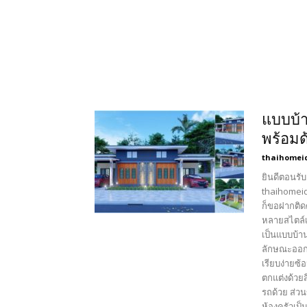
แบบบ้า
พร้อม
thaihomei
ยินดีตอนรับ
thaihomeid
ก็ขอฝากติด
หลายสไตล์เ
เป็นแบบบ้า
ลักษณะออกแ
เรียบง่ายซ
ตกแต่งด้วย
รถด้วย ส่ว
ห้องครัวเป็