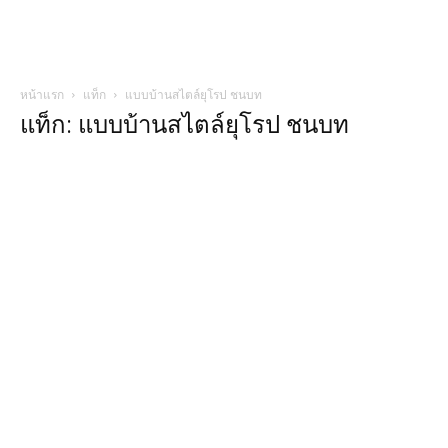
หน้าแรก
แท็ก
แบบบ้านสไตล์ยุโรป ชนบท
แท็ก: แบบบ้านสไตล์ยุโรป ชนบท