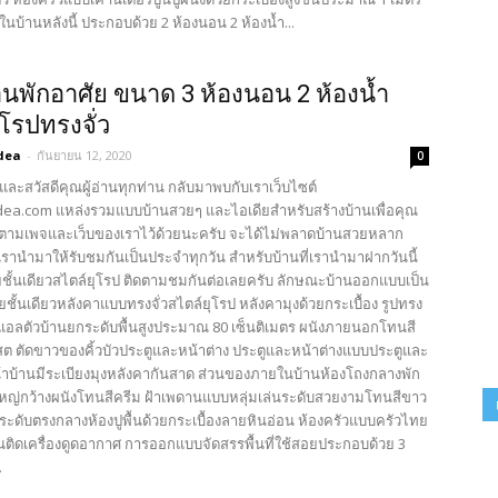
ยในบ้านหลังนี้ ประกอบด้วย 2 ห้องนอน 2 ห้องน้ำ...
นพักอาศัย ขนาด 3 ห้องนอน 2 ห้องน้ำ
ุโรปทรงจั่ว
dea
-
กันยายน 12, 2020
0
และสวัสดีคุณผู้อ่านทุกท่าน กลับมาพบกับเราเว็บไซต์
ea.com แหล่งรวมแบบบ้านสวยๆ และไอเดียสำหรับสร้างบ้านเพื่อคุณ
ตามเพจและเว็บของเราไว้ด้วยนะครับ จะได้ไม่พลาดบ้านสวยหลาก
รานำมาให้รับชมกันเป็นประจำทุกวัน สำหรับบ้านที่เรานำมาฝากวันนี้
ยชั้นเดียวสไตล์ยุโรป ติดตามชมกันต่อเลยครับ ลักษณะบ้านออกแบบเป็น
ยชั้นเดียวหลังคาแบบทรงจั่วสไตล์ยุโรป หลังคามุงด้วยกระเบื้อง รูปทรง
แอลตัวบ้านยกระดับพื้นสูงประมาณ 80 เซ็นติเมตร ผนังภายนอกโทนสี
ต ตัดขาวของคิ้วบัวประตูและหน้าต่าง ประตูและหน้าต่างแบบประตูและ
น้าบ้านมีระเบียงมุงหลังคากันสาด ส่วนของภายในบ้านห้องโถงกลางพัก
ญ่กว้างผนังโทนสีครีม ฝ้าเพดานแบบหลุ่มเล่นระดับสวยงามโทนสีขาว
ะดับตรงกลางห้องปูพื้นด้วยกระเบื้องลายหินอ่อน ห้องครัวแบบครัวไทย
ูนติดเครื่องดูดอากาศ การออกแบบจัดสรรพื้นที่ใช้สอยประกอบด้วย 3
.