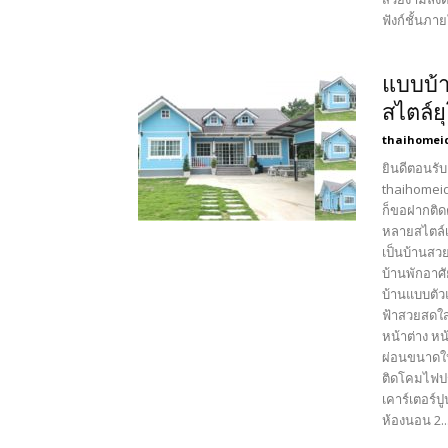
ฟังก์ชั้นภา
แบบบ้า
สไตล์ย
thaihomei
ยินดีตอนรับ
thaihomeid
ก็ขอฝากติด
หลายสไตล์เ
เป็นบ้านสว
บ้านพักอาศั
บ้านแบบตัว
ฟ้าสวยสดใส
หน้าต่าง ห
ผ่อนขนาดให
ติดโคมไฟปร
เคาร์เตอร์ป
ห้องนอน 2..