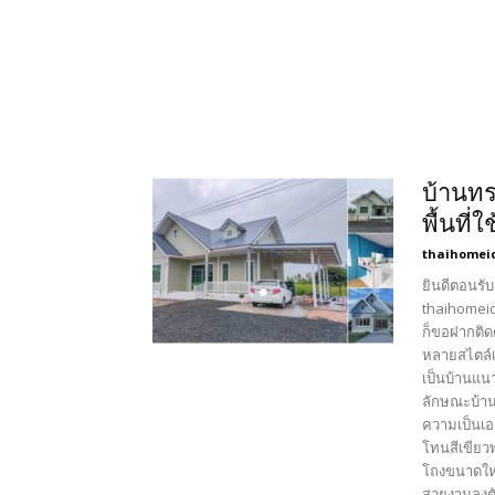
บ้านทร
พื้นที่
thaihomei
ยินดีตอนรับ
thaihomeid
ก็ขอฝากติด
หลายสไตล์เ
เป็นบ้านแน
ลักษณะบ้าน
ความเป็นเอ
โทนสีเขียว
โถงขนาดใหญ่
สวยงามลงตัว