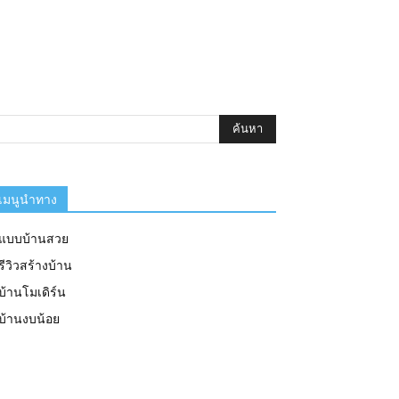
เมนูนำทาง
แบบบ้านสวย
รีวิวสร้างบ้าน
บ้านโมเดิร์น
บ้านงบน้อย