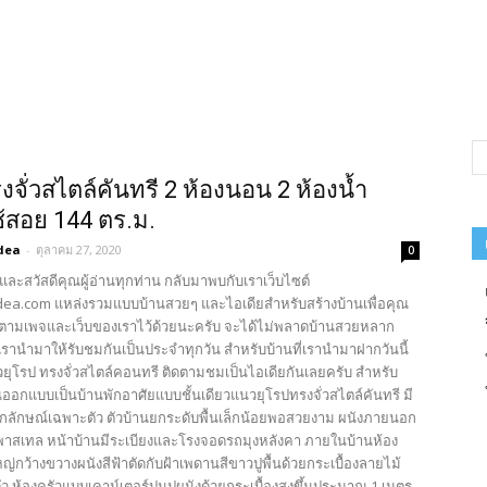
งจั่วสไตล์คันทรี 2 ห้องนอน 2 ห้องน้ำ
ใช้สอย 144 ตร.ม.
dea
-
ตุลาคม 27, 2020
0
และสวัสดีคุณผู้อ่านทุกท่าน กลับมาพบกับเราเว็บไซต์
ea.com แหล่งรวมแบบบ้านสวยๆ และไอเดียสำหรับสร้างบ้านเพื่อคุณ
ตามเพจและเว็บของเราไว้ด้วยนะครับ จะได้ไม่พลาดบ้านสวยหลาก
รานำมาให้รับชมกันเป็นประจำทุกวัน สำหรับบ้านที่เรานำมาฝากวันนี้
วยุโรป ทรงจั่วสไตล์คอนทรี ติดตามชมเป็นไอเดียกันเลยครับ สำหรับ
ออกแบบเป็นบ้านพักอาศัยแบบชั้นเดียวแนวยุโรปทรงจั่วสไตล์คันทรี มี
กลักษณ์เฉพาะตัว ตัวบ้านยกระดับพื้นเล็กน้อยพอสวยงาม ผนังภายนอก
พาสเทล หน้าบ้านมีระเบียงและโรงจอดรถมุงหลังคา ภายในบ้านห้อง
กว้างขวางผนังสีฟ้าตัดกับฝ้าเพดานสีขาวปูพื้นด้วยกระเบื้องลายไม้
 ห้องครัวแบบเคาน์เตอร์ปูนปูผนังด้วยกระเบื้องสูงขึ้นประมาณ 1 เมตร