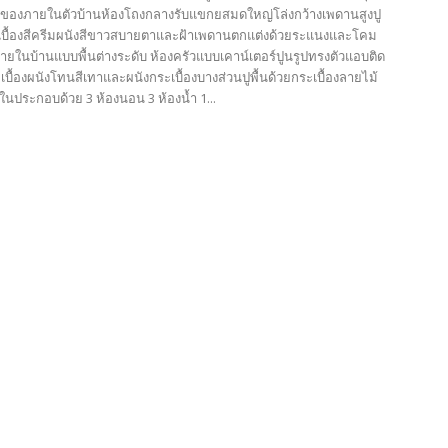
นของภายในตัวบ้านห้องโถงกลางรับแขกยสมดใหญ่โล่งกว้างเพดานสูงปู
ะเบื้องสีครีมผนังสีขาวสบายตาและฝ้าเพดานตกแต่งด้วยระแนงและโคม
ายในบ้านแบบพื้นต่างระดับ ห้องครัวแบบเคาน์เตอร์ปูนรูปทรงตัวแอบติด
บื้องผนังโทนสีเทาและผนังกระเบื้องบางส่วนปูพื้นด้วยกระเบื้องลายไม้
ยในประกอบด้วย 3 ห้องนอน 3 ห้องน้ำ 1...