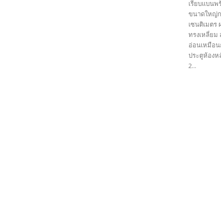
เรียบแบนพร
ขนาดใหญ่กว
เซนติเมตร 
ทรงเหลี่ยม
อ่อนเหมือนก
ประตูห้องห
2...