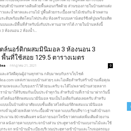
รอบตัวบ้านเททางเดินด้วยพื้นคอนกรีตด้วย ส่วนของภายในบ้านตกแต่ง
าวและน้ำตาลและงานไม้ ปูพื้นด้วยกระเบื้องลายไม้เช่นกัน ฝ้าเพดาน
่นระดับพร้อมติดโคมไฟประด้บ ห้องครัวแบบเคาน์เตอร์ซิงค์ปูนพร้อมติด
้านบนและมีพื้นที่สำหรับนั่งรับประทานอาหารได้ ภายในบ้านหลังนี้
3 ห้องนอน 2 ห้องน้ำ...
ตล์นอร์ดิกผสมมินิมอล 3 ห้องนอน 3
ำ พื้นที่ใช้สอย 129.5 ตารางเมตร
dea
-
กรกฎาคม 21, 2021
0
และสวัสดีคุณผู้อ่านทุกท่าน กลับมาพบกับเราเว็บไซต์
ea.com แหล่งรวมแบบบ้านสวยๆ และไอเดียสำหรับสร้างบ้านเพื่อคุณ
ตามเพจและเว็บของเราไว้ด้วยนะครับ จะได้ไม่พลาดบ้านสวยหลาก
รานำมาให้รับชมกันเป็นประจำทุกวัน สำหรับบ้านที่เรานำมาฝากวันนี้
ยสไตล์นอร์ดิกผสมแนวมินิมอล ชมเป็นไอเดียกันต่อเลยครับ สำหรับ
บบเป็นบ้านพักอาศัยแบบชั้นเดียวสไตล์นอร์ดิกผสมแนวมินิมอล
รงจั่วมุงด้วยหลังคากระเบื้องฝ้าชายคาแบบเรียบสีขาว ฐานตัวบ้านยก
ูงประมาณ 80 เซนติเมตร ผนังภายนอกโทนีขาวตกแต่งเพิ่มเติมด้วยงาน
ตาล ผนังภายคาแบบกระจกบ้างส่วน ประตูทางเข้าบ้านแบงานไม้และใช้
บกระจก หน้าบ้านมีระเบียงบริเวณประตูทางเข้าบ้านและโรงจอดรถมุง