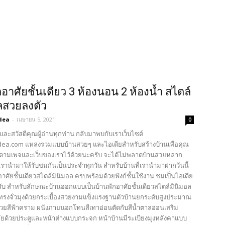
กอาศัยชั้นเดียว 3 ห้องนอน 2 ห้องน้ำ สไตล์
ลสวยลงตัว
dea
-
เมษายน 5, 2021
0
และสวัสดีคุณผู้อ่านทุกท่าน กลับมาพบกับเราเว็บไซต์
ea.com แหล่งรวมแบบบ้านสวยๆ และไอเดียสำหรับสร้างบ้านเพื่อคุณ
ตามเพจและเว็บของเราไว้ด้วยนะครับ จะได้ไม่พลาดบ้านสวยหลาก
รานำมาให้รับชมกันเป็นประจำทุกวัน สำหรับบ้านที่เรานำมาฝากวันนี้
อาศัยชั้นเดียวสไตล์มินิมอล ครบพร้อมด้วยฟังก์ชั้นใช้งาน ชมเป็นไอเดีย
รับ สำหรับลักษณะบ้านออกแบบเป็นบ้านพักอาศัยชั้นเดียวสไตล์มินิมอล
รงจั่วมุงด้วยกระเบื้องสวยงามแข็งแรงฐานตัวบ้านยกระดับสูงประมาณ
้วยสีฟ้าคราม ผนังภายนอกโทนสีเทาอ่อนตัดกับสีน้ำตาลอ่อนเสริม
ยด้วยประตูและหน้าต่างแบบกระจก หน้าบ้านมีระเบียงมุงหลังคาแบบ