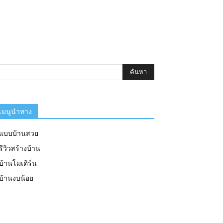
เมนูนำทาง
แบบบ้านสวย
รีวิวสร้างบ้าน
บ้านโมเดิร์น
บ้านงบน้อย