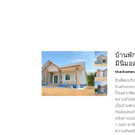
บ้านพั
มินิมอ
thaihomei
ยินดีตอนรับ
thaihomeid
ก็ขอฝากติด
หลายสไตล์เ
เป็นบ้านพัก
กันต่อเลยค
หลังคาแบบท
1 เมตร ทาด
ความทันสมั