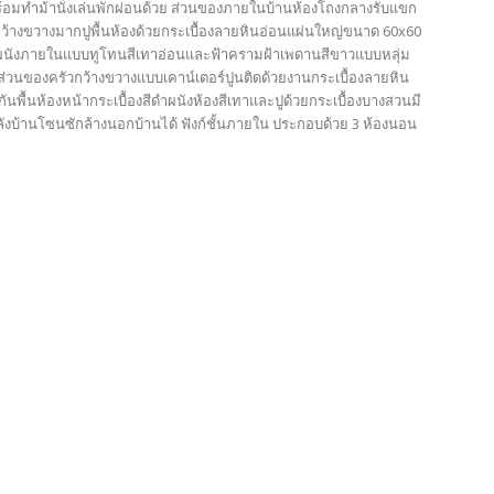
้อมทำม้านั่งเล่นพักผ่อนด้วย ส่วนของภายในบ้านห้องโถงกลางรับแขก
้างขวางมากปูพื้นห้องด้วยกระเบื้องลายหินอ่อนแผ่นใหญ่ขนาด 60x60
ผนังภายในแบบทูโทนสีเทาอ่อนและฟ้าครามฝ้าเพดานสีขาวแบบหลุ่ม
 ส่วนของครัวกว้างขวางแบบเคาน์เตอร์ปูนติดด้วยงานกระเบื้องลายหิน
ันพื้นห้องหน้ากระเบื้องสีดำผนังห้องสีเทาและปูด้วยกระเบื้องบางสวนมี
ลังบ้านโซนซักล้างนอกบ้านได้ ฟังก์ชั้นภายใน ประกอบด้วย 3 ห้องนอน