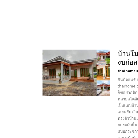
บ้านโม
งบก่อส
thaihomei
ยินดีตอนรับ
thaihomeid
ก็ขอฝากติด
หลายสไตล์เ
เป็นแบบบ้า
เลยครับ สำ
ทรงตัวบ้าน
ยกระดับพื้
แบบกระจกวง
ง่าย หน้าบ้