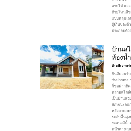
ลายไม้ และ
ด้วยโทนสีข
แบบหลุ่มเล
ตู้เก็บของด
ประกอบด้วย 
บ้านสไ
ห้องน้
thaihomei
ยินดีตอนรับ
thaihomeid
ก็ขอฝากติด
หลายสไตล์เ
เป็นบ้านสว
ลักษณะออกแ
หลังคาแบบท
ระดับพื้นส
ระแนงสีน้ำ
หน้าต่างแบ