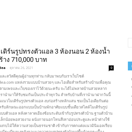
เดิร์นรูปทรงตัวแอล 3 ห้องนอน 2 ห้องน้ำ
ร้าง 710,000 บาท
dea
-
ตุลาคม 26, 2021
0
และสวัสดีคุณผู้อ่านทุกท่าน กลับมาพบกับเราเว็บไซต์
ea.com แหล่งรวมแบบบ้านสวยๆ และไอเดียสำหรับสร้างบ้านเพื่อคุณ
ตามเพจและเว็บของเราไว้ด้วยนะครับ จะได้ไม่พลาดบ้านสวยหลาก
รานำมาให้รับชมกันเป็นประจำทุกวัน สำหรับบ้านที่เรานำมาฝากวันนี้
นแนวโมเดิร์นรูปทรงตัวแอล งบก่อสร้างหลักแสน ชมเป็นไอเดียกันต่อ
หรับลักษณะออกแบบเป็นบ้านพักอาศัยแบบชั้นเดียวสไตล์โมเดิร์นรูป
แบบตัวแอล หลังคาลาดเอียงซ้อนระดับเข้ากับรูปทรงตัวบ้าน ฐานตัวบ้าน
นเล็กน้อยพอสวยงาม ผนังภายนอกโทนสีเทาอ่อนประตูและหน้าต่างใช้
กบไม้ให้ความสวยเป็นธรรมชาติ เข้ากับการตกแต่งแนวมินิมอลเรียบ
านมีระเบียงมุงหลังคาแนวยาวตามรูปทรงตัวบ้านปูพื้นด้วยกระเบื้อง